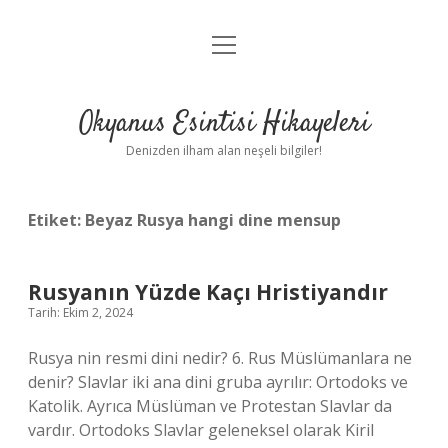
menüyü
Anasayfa
aç
Gizlilik Politikası
Okyanus Esintisi Hikayeleri
Yasal Uyarı
Denizden ilham alan neşeli bilgiler!
Hakkımızda
Etiket:
Beyaz Rusya hangi dine mensup
Rusyanın Yüzde Kaçı Hristiyandır
Tarih: Ekim 2, 2024
Rusya nin resmi dini nedir? 6. Rus Müslümanlara ne
denir? Slavlar iki ana dini gruba ayrılır: Ortodoks ve
Katolik. Ayrıca Müslüman ve Protestan Slavlar da
vardır. Ortodoks Slavlar geleneksel olarak Kiril