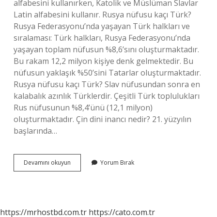
alfabesini kullanırken, Katolik ve Müslüman Slavlar
Latin alfabesini kullanır. Rusya nüfusu kaçı Türk?
Rusya Federasyonu’nda yaşayan Türk halkları ve
sıralaması: Türk halkları, Rusya Federasyonu’nda
yaşayan toplam nüfusun %8,6’sını oluşturmaktadır.
Bu rakam 12,2 milyon kişiye denk gelmektedir. Bu
nüfusun yaklaşık %50’sini Tatarlar oluşturmaktadır.
Rusya nüfusu kaçı Türk? Slav nüfusundan sonra en
kalabalık azınlık Türklerdir. Çeşitli Türk toplulukları
Rus nüfusunun %8,4’ünü (12,1 milyon)
oluşturmaktadır. Çin dini inancı nedir? 21. yüzyılın
başlarında…
Rusyanın
Devamını okuyun
Yorum Bırak
Yüzde
Kaçı
Hristiyandır
https://mrhostbd.com.tr
https://cato.com.tr