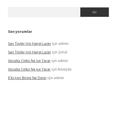
Arama
Son yorumlar
Sarı Tüyler Için Hangi Lazer
için
admin
Sarı Tüyler Için Hangi Lazer
için
Şimal
Vücutta Çinko Ne Işe Yarar
için
admin
Vücutta Çinko Ne Işe Yarar
için
Rüveyda
İÇki Içen Birine Ne Denir
için
admin
ps://ilbet.casino/