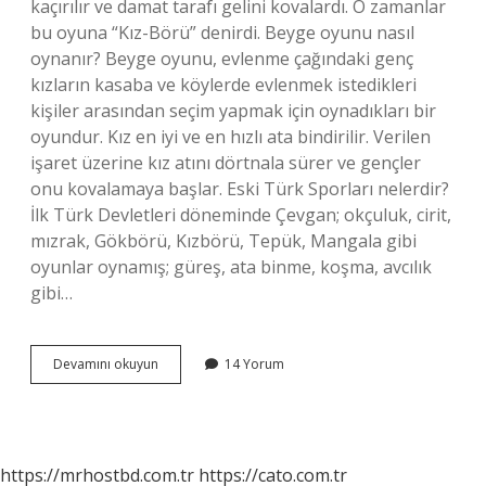
kaçırılır ve damat tarafı gelini kovalardı. O zamanlar
bu oyuna “Kız-Börü” denirdi. Beyge oyunu nasıl
oynanır? Beyge oyunu, evlenme çağındaki genç
kızların kasaba ve köylerde evlenmek istedikleri
kişiler arasından seçim yapmak için oynadıkları bir
oyundur. Kız en iyi ve en hızlı ata bindirilir. Verilen
işaret üzerine kız atını dörtnala sürer ve gençler
onu kovalamaya başlar. Eski Türk Sporları nelerdir?
İlk Türk Devletleri döneminde Çevgan; okçuluk, cirit,
mızrak, Gökbörü, Kızbörü, Tepük, Mangala gibi
oyunlar oynamış; güreş, ata binme, koşma, avcılık
gibi…
Babiga
Devamını okuyun
14 Yorum
Nedir
https://mrhostbd.com.tr
https://cato.com.tr