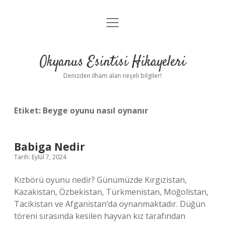
menüyü
Anasayfa
aç
Gizlilik Politikası
Okyanus Esintisi Hikayeleri
Yasal Uyarı
Denizden ilham alan neşeli bilgiler!
Hakkımızda
Etiket:
Beyge oyunu nasıl oynanır
Babiga Nedir
Tarih: Eylül 7, 2024
Kızbörü oyunu nedir? Günümüzde Kırgızistan,
Kazakistan, Özbekistan, Türkmenistan, Moğolistan,
Tacikistan ve Afganistan’da oynanmaktadır. Düğün
töreni sırasında kesilen hayvan kız tarafından