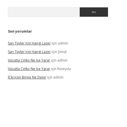
Arama
Son yorumlar
Sarı Tüyler Için Hangi Lazer
için
admin
Sarı Tüyler Için Hangi Lazer
için
Şimal
Vücutta Çinko Ne Işe Yarar
için
admin
Vücutta Çinko Ne Işe Yarar
için
Rüveyda
İÇki Içen Birine Ne Denir
için
admin
ps://ilbet.casino/