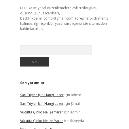
Hukuka ve yasal düzenlemelere aykırı olduğunu
düşündüğünüz içerikleri,
backlinkpanelicomtr@gmail.com
adresine bildirmeniz
halinde, ilgili içerikler yasal süre içerisinde sitemizden
kaldırılacaktır.
Arama
Son yorumlar
Sarı Tüyler Için Hangi Lazer
için
admin
Sarı Tüyler Için Hangi Lazer
için
Şimal
Vücutta Çinko Ne Işe Yarar
için
admin
Vücutta Çinko Ne Işe Yarar
için
Rüveyda