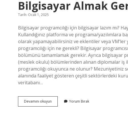
Bilgisayar Almak Ge
Tarih: Ocak 1, 2025
Bilgisayar programcılığı için bilgisayar lazım mı? Hayı
Kullandığınız platforma ve programa/yazılımlara bağl
olarak yapamayabilirsiniz ve eklentiler veya VM’ler y
programcılığı için ne gerekli? Bilgisayar programcıs
bölümünü tamamlamak gerekir. Ayrıca bilgisayar p
(meslek okulu) bölümlerinden alınan diplomalar iş ila
programcılığı okuyunca ne olunur? Mezuniyetiniz sonr
alanında faaliyet gösteren çeşitli sektörlerdeki kur
veritabanı…
Bilgisayar
Devamını okuyun
Yorum Bırak
Programcılığı
Bölümünde
Bilgisayar
Almak
Gerekir