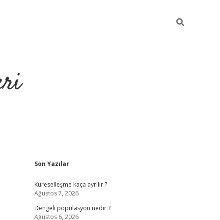
eri
Sidebar
Son Yazılar
https://ilbet.
Küreselleşme kaça ayrılır ?
Ağustos 7, 2026
Dengeli popülasyon nedir ?
Ağustos 6, 2026