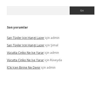
Arama
Son yorumlar
Sarı Tüyler Için Hangi Lazer
için
admin
Sarı Tüyler Için Hangi Lazer
için
Şimal
Vücutta Çinko Ne Işe Yarar
için
admin
Vücutta Çinko Ne Işe Yarar
için
Rüveyda
İÇki Içen Birine Ne Denir
için
admin
ps://ilbet.casino/