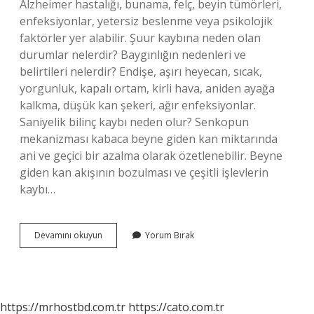
Alzheimer hastalığı, bunama, felç, beyin tümörleri,
enfeksiyonlar, yetersiz beslenme veya psikolojik
faktörler yer alabilir. Şuur kaybına neden olan
durumlar nelerdir? Baygınlığın nedenleri ve
belirtileri nelerdir? Endişe, aşırı heyecan, sıcak,
yorgunluk, kapalı ortam, kirli hava, aniden ayağa
kalkma, düşük kan şekeri, ağır enfeksiyonlar.
Saniyelik bilinç kaybı neden olur? Senkopun
mekanizması kabaca beyne giden kan miktarında
ani ve geçici bir azalma olarak özetlenebilir. Beyne
giden kan akışının bozulması ve çeşitli işlevlerin
kaybı…
Anlık
Devamını okuyun
Yorum Bırak
Şuur
Kaybı
Neden
Olur
https://mrhostbd.com.tr
https://cato.com.tr