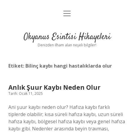
menüyü
Anasayfa
aç
Gizlilik Politikası
Okyanus Esintisi Hikayeleri
Yasal Uyarı
Denizden ilham alan neşeli bilgiler!
Hakkımızda
Etiket:
Bilinç kaybı hangi hastalıklarda olur
Anlık Şuur Kaybı Neden Olur
Tarih: Ocak 11, 2025
Ani şuur kaybı neden olur? Hafıza kaybı farklı
tiplerde olabilir; kısa süreli hafıza kaybı, uzun süreli
hafıza kaybı, bölgesel hafıza kaybı veya genel hafıza
kaybı gibi. Nedenler arasında beyin travması,