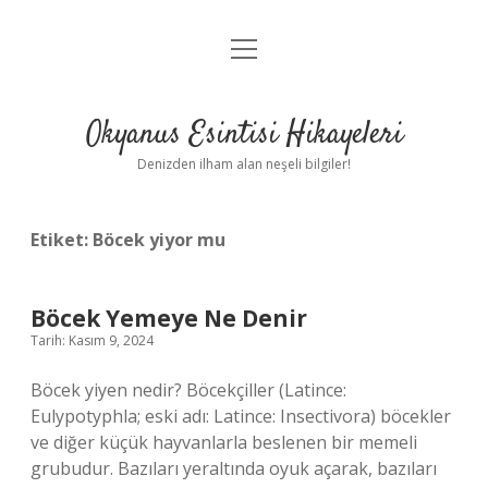
menüyü
Anasayfa
aç
Gizlilik Politikası
Okyanus Esintisi Hikayeleri
Yasal Uyarı
Denizden ilham alan neşeli bilgiler!
Hakkımızda
Etiket:
Böcek yiyor mu
Böcek Yemeye Ne Denir
Tarih: Kasım 9, 2024
Böcek yiyen nedir? Böcekçiller (Latince:
Eulypotyphla; eski adı: Latince: Insectivora) böcekler
ve diğer küçük hayvanlarla beslenen bir memeli
grubudur. Bazıları yeraltında oyuk açarak, bazıları