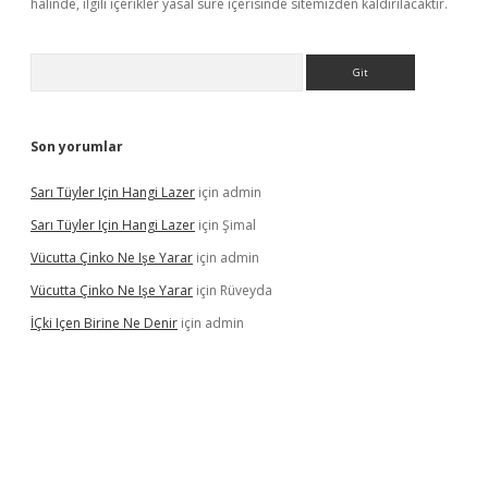
halinde, ilgili içerikler yasal süre içerisinde sitemizden kaldırılacaktır.
Arama
Son yorumlar
Sarı Tüyler Için Hangi Lazer
için
admin
Sarı Tüyler Için Hangi Lazer
için
Şimal
Vücutta Çinko Ne Işe Yarar
için
admin
Vücutta Çinko Ne Işe Yarar
için
Rüveyda
İÇki Içen Birine Ne Denir
için
admin