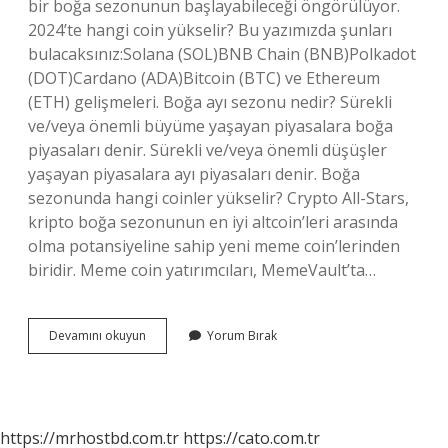
bir boğa sezonunun başlayabileceği öngörülüyor.
2024’te hangi coin yükselir? Bu yazımızda şunları
bulacaksınız:Solana (SOL)BNB Chain (BNB)Polkadot
(DOT)Cardano (ADA)Bitcoin (BTC) ve Ethereum
(ETH) gelişmeleri. Boğa ayı sezonu nedir? Sürekli
ve/veya önemli büyüme yaşayan piyasalara boğa
piyasaları denir. Sürekli ve/veya önemli düşüşler
yaşayan piyasalara ayı piyasaları denir. Boğa
sezonunda hangi coinler yükselir? Crypto All-Stars,
kripto boğa sezonunun en iyi altcoin’leri arasında
olma potansiyeline sahip yeni meme coin’lerinden
biridir. Meme coin yatırımcıları, MemeVault’ta…
Boğa
Devamını okuyun
Yorum Bırak
Piyasası
Ne
Zaman
Başlar
2024
https://mrhostbd.com.tr
https://cato.com.tr