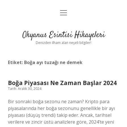
menüyü
Anasayfa
aç
Gizlilik Politikası
Okyanus Esintisi Hikayeleri
Yasal Uyarı
Denizden ilham alan neşeli bilgiler!
Hakkımızda
Etiket:
Boğa ayı tuzağı ne demek
Boğa Piyasası Ne Zaman Başlar 2024
Tarih: Aralık 30, 2024
Bir sonraki boğa sezonu ne zaman? Kripto para
piyasalarında her boğa sezonunu genellikle bir ayı
piyasası (düşüş trendi) takip eder. Ancak, tarihsel
verilere ve zincir üstü analizlere göre, 2024’te yeni