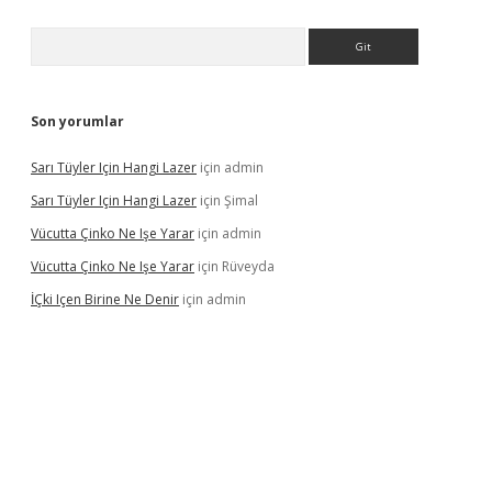
Arama
Son yorumlar
Sarı Tüyler Için Hangi Lazer
için
admin
Sarı Tüyler Için Hangi Lazer
için
Şimal
Vücutta Çinko Ne Işe Yarar
için
admin
Vücutta Çinko Ne Işe Yarar
için
Rüveyda
İÇki Içen Birine Ne Denir
için
admin
s://ilbet.casino/