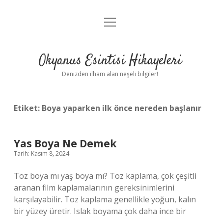
menüyü
Anasayfa
aç
Gizlilik Politikası
Okyanus Esintisi Hikayeleri
Yasal Uyarı
Denizden ilham alan neşeli bilgiler!
Hakkımızda
Etiket:
Boya yaparken ilk önce nereden başlanır
Yas Boya Ne Demek
Tarih: Kasım 8, 2024
Toz boya mı yaş boya mı? Toz kaplama, çok çeşitli
aranan film kaplamalarının gereksinimlerini
karşılayabilir. Toz kaplama genellikle yoğun, kalın
bir yüzey üretir. Islak boyama çok daha ince bir