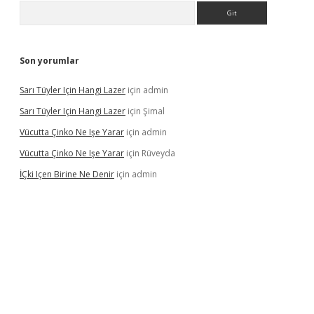
Arama
Son yorumlar
Sarı Tüyler Için Hangi Lazer
için
admin
Sarı Tüyler Için Hangi Lazer
için
Şimal
Vücutta Çinko Ne Işe Yarar
için
admin
Vücutta Çinko Ne Işe Yarar
için
Rüveyda
İÇki Içen Birine Ne Denir
için
admin
ps://ilbet.casino/