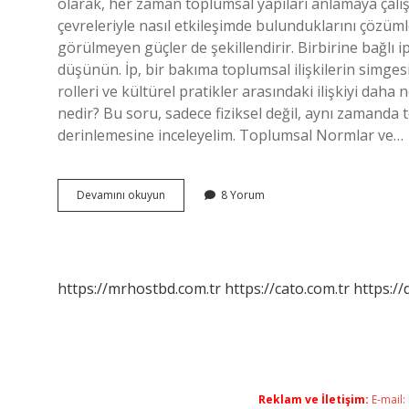
olarak, her zaman toplumsal yapıları anlamaya çalışt
çevreleriyle nasıl etkileşimde bulunduklarını çözüm
görülmeyen güçler de şekillendirir. Birbirine bağlı 
düşünün. İp, bir bakıma toplumsal ilişkilerin simgesi 
rolleri ve kültürel pratikler arasındaki ilişkiyi daha 
nedir? Bu soru, sadece fiziksel değil, aynı zamanda 
derinlemesine inceleyelim. Toplumsal Normlar ve…
Ip
Devamını okuyun
8 Yorum
gerilme
kuvveti
nedir
?
https://mrhostbd.com.tr
https://cato.com.tr
https://
Reklam ve İletişim:
E-mail: