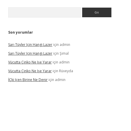
Arama
Son yorumlar
Sarı Tüyler Için Hangi Lazer
için
admin
Sarı Tüyler Için Hangi Lazer
için
Şimal
Vücutta Çinko Ne Işe Yarar
için
admin
Vücutta Çinko Ne Işe Yarar
için
Rüveyda
İÇki Içen Birine Ne Denir
için
admin
ps://ilbet.casino/