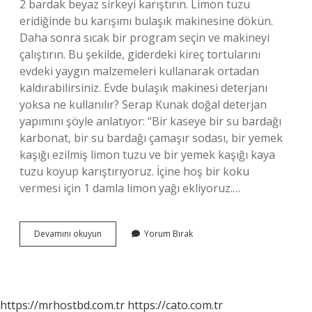
2 bardak beyaz sirkeyi karıştırın. Limon tuzu
eridiğinde bu karışımı bulaşık makinesine dökün.
Daha sonra sıcak bir program seçin ve makineyi
çalıştırın. Bu şekilde, giderdeki kireç tortularını
evdeki yaygın malzemeleri kullanarak ortadan
kaldırabilirsiniz. Evde bulaşık makinesi deterjanı
yoksa ne kullanılır? Serap Kunak doğal deterjan
yapımını şöyle anlatıyor: “Bir kaseye bir su bardağı
karbonat, bir su bardağı çamaşır sodası, bir yemek
kaşığı ezilmiş limon tuzu ve bir yemek kaşığı kaya
tuzu koyup karıştırıyoruz. İçine hoş bir koku
vermesi için 1 damla limon yağı ekliyoruz.…
Bulaşık
Devamını okuyun
Yorum Bırak
Makinesi
Tableti
Olmayınca
Ne
Yapmalı
https://mrhostbd.com.tr
https://cato.com.tr