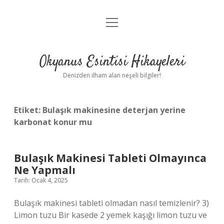
menüyü
Anasayfa
aç
Gizlilik Politikası
Okyanus Esintisi Hikayeleri
Yasal Uyarı
Denizden ilham alan neşeli bilgiler!
Hakkımızda
Etiket:
Bulaşık makinesine deterjan yerine
karbonat konur mu
Bulaşık Makinesi Tableti Olmayınca
Ne Yapmalı
Tarih: Ocak 4, 2025
Bulaşık makinesi tableti olmadan nasıl temizlenir? 3)
Limon tuzu Bir kasede 2 yemek kaşığı limon tuzu ve