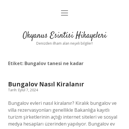
menüyü
Anasayfa
aç
Gizlilik Politikası
Okyanus Esintisi Hikayeleri
Yasal Uyarı
Denizden ilham alan neşeli bilgiler!
Hakkımızda
Etiket:
Bungalov tanesi ne kadar
Bungalov Nasıl Kiralanır
Tarih: Eylül 7, 2024
Bungalov evleri nasıl kiralanır? Kiralık bungalov ve
villa rezervasyonları genellikle Bakanlığa kayıtlı
turizm şirketlerinin açtığı internet siteleri ve sosyal
medya hesapları üzerinden yapılıyor. Bungalov ev