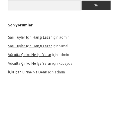
Arama
Son yorumlar
Sarı Tüyler Için Hangi Lazer
için
admin
Sarı Tüyler Için Hangi Lazer
için
Şimal
Vücutta Çinko Ne Işe Yarar
için
admin
Vücutta Çinko Ne Işe Yarar
için
Rüveyda
İÇki Içen Birine Ne Denir
için
admin
ps://ilbet.casino/