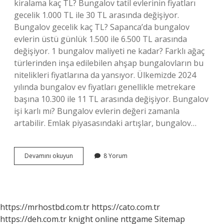
kiralama kaç TL? Bungalov tatil evlerinin fiyatları
gecelik 1.000 TL ile 30 TL arasında değişiyor.
Bungalov gecelik kaç TL? Sapanca’da bungalov
evlerin üstü günlük 1.500 ile 6.500 TL arasında
değişiyor. 1 bungalov maliyeti ne kadar? Farklı ağaç
türlerinden inşa edilebilen ahşap bungalovların bu
nitelikleri fiyatlarına da yansıyor. Ülkemizde 2024
yılında bungalov ev fiyatları genellikle metrekare
başına 10.300 ile 11 TL arasında değişiyor. Bungalov
işi karlı mı? Bungalov evlerin değeri zamanla
artabilir. Emlak piyasasındaki artışlar, bungalov…
Bungalov
Devamını okuyun
8 Yorum
Nasıl
Kiralanır
https://mrhostbd.com.tr
https://cato.com.tr
https://deh.com.tr
knight online
nttgame
Sitemap