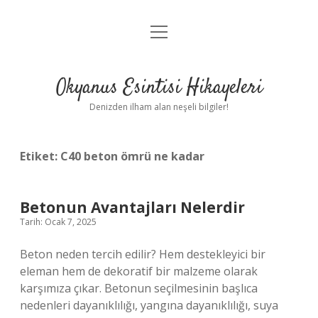
menüyü
Anasayfa
aç
Gizlilik Politikası
Okyanus Esintisi Hikayeleri
Yasal Uyarı
Denizden ilham alan neşeli bilgiler!
Hakkımızda
Etiket:
C40 beton ömrü ne kadar
Betonun Avantajları Nelerdir
Tarih: Ocak 7, 2025
Beton neden tercih edilir? Hem destekleyici bir
eleman hem de dekoratif bir malzeme olarak
karşımıza çıkar. Betonun seçilmesinin başlıca
nedenleri dayanıklılığı, yangına dayanıklılığı, suya