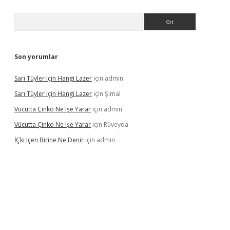
Arama
Son yorumlar
Sarı Tüyler Için Hangi Lazer
için
admin
Sarı Tüyler Için Hangi Lazer
için
Şimal
Vücutta Çinko Ne Işe Yarar
için
admin
Vücutta Çinko Ne Işe Yarar
için
Rüveyda
İÇki Içen Birine Ne Denir
için
admin
ps://ilbet.casino/