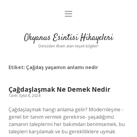
menüyü
Anasayfa
aç
Gizlilik Politikası
Okyanus Esintisi Hikayeleri
Yasal Uyarı
Denizden ilham alan neşeli bilgiler!
Hakkımızda
Etiket:
Çağdaş yaşamın anlamı nedir
Çağdaşlaşmak Ne Demek Nedir
Tarih: Eylül 8, 2024
Çağdaşlaşmak hangi anlama gelir? Modernleşme -
genel bir tanım vermek gerekirse- yaşadığımız
zamanın taleplerini her bakımdan benimsemek, bu
talepleri karşılamak ve bu gerekliliklere uymak