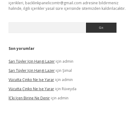
içerikleri,
backlinkpanelicomtr@gmail.com
adresine bildirmeniz
halinde, ilgili içerikler yasal süre içerisinde sitemizden kaldırılacaktır.
Arama
Son yorumlar
Sarı Tüyler Için Hangi Lazer
için
admin
Sarı Tüyler Için Hangi Lazer
için
Şimal
Vücutta Çinko Ne Işe Yarar
için
admin
Vücutta Çinko Ne Işe Yarar
için
Rüveyda
İÇki Içen Birine Ne Denir
için
admin