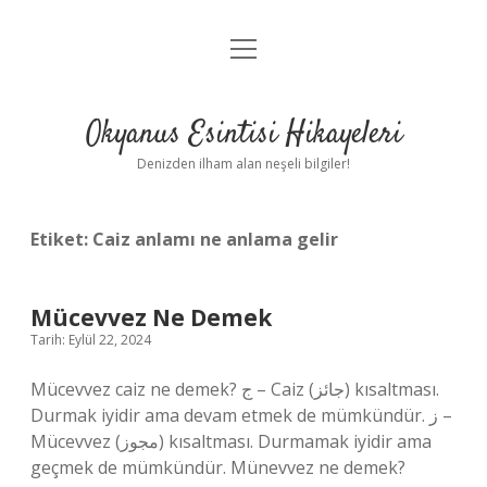
menüyü
Anasayfa
aç
Gizlilik Politikası
Okyanus Esintisi Hikayeleri
Yasal Uyarı
Denizden ilham alan neşeli bilgiler!
Hakkımızda
Etiket:
Caiz anlamı ne anlama gelir
Mücevvez Ne Demek
Tarih: Eylül 22, 2024
Mücevvez caiz ne demek? ج – Caiz (جائز) kısaltması.
Durmak iyidir ama devam etmek de mümkündür. ز –
Mücevvez (مجوز) kısaltması. Durmamak iyidir ama
geçmek de mümkündür. Münevvez ne demek?