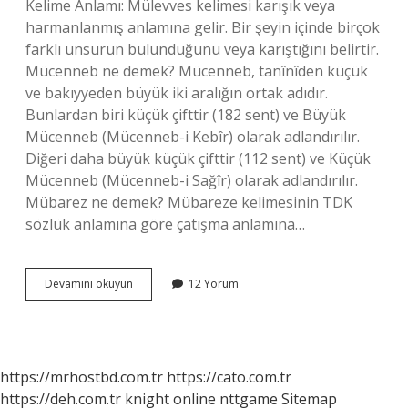
Kelime Anlamı: Mülevves kelimesi karışık veya
harmanlanmış anlamına gelir. Bir şeyin içinde birçok
farklı unsurun bulunduğunu veya karıştığını belirtir.
Mücenneb ne demek? Mücenneb, tanînîden küçük
ve bakıyyeden büyük iki aralığın ortak adıdır.
Bunlardan biri küçük çifttir (182 sent) ve Büyük
Mücenneb (Mücenneb-i Kebîr) olarak adlandırılır.
Diğeri daha büyük küçük çifttir (112 sent) ve Küçük
Mücenneb (Mücenneb-i Sağîr) olarak adlandırılır.
Mübarez ne demek? Mübareze kelimesinin TDK
sözlük anlamına göre çatışma anlamına…
Mücevvez
Devamını okuyun
12 Yorum
Ne
Demek
https://mrhostbd.com.tr
https://cato.com.tr
https://deh.com.tr
knight online
nttgame
Sitemap