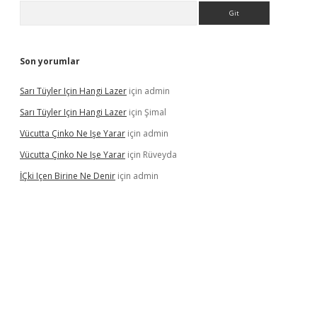
Arama
Son yorumlar
Sarı Tüyler Için Hangi Lazer
için
admin
Sarı Tüyler Için Hangi Lazer
için
Şimal
Vücutta Çinko Ne Işe Yarar
için
admin
Vücutta Çinko Ne Işe Yarar
için
Rüveyda
İÇki Içen Birine Ne Denir
için
admin
tps://ilbet.casino/