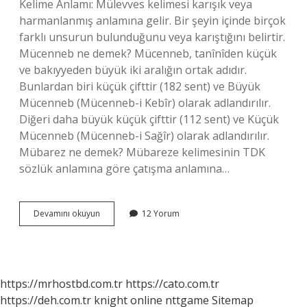
Kelime Anlamı: Mülevves kelimesi karışık veya
harmanlanmış anlamına gelir. Bir şeyin içinde birçok
farklı unsurun bulunduğunu veya karıştığını belirtir.
Mücenneb ne demek? Mücenneb, tanînîden küçük
ve bakıyyeden büyük iki aralığın ortak adıdır.
Bunlardan biri küçük çifttir (182 sent) ve Büyük
Mücenneb (Mücenneb-i Kebîr) olarak adlandırılır.
Diğeri daha büyük küçük çifttir (112 sent) ve Küçük
Mücenneb (Mücenneb-i Sağîr) olarak adlandırılır.
Mübarez ne demek? Mübareze kelimesinin TDK
sözlük anlamına göre çatışma anlamına…
Mücevvez
Devamını okuyun
12 Yorum
Ne
Demek
https://mrhostbd.com.tr
https://cato.com.tr
https://deh.com.tr
knight online
nttgame
Sitemap