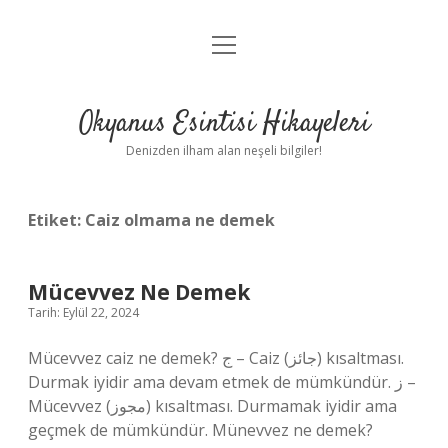
menüyü
Anasayfa
aç
Gizlilik Politikası
Okyanus Esintisi Hikayeleri
Yasal Uyarı
Denizden ilham alan neşeli bilgiler!
Hakkımızda
Etiket:
Caiz olmama ne demek
Mücevvez Ne Demek
Tarih: Eylül 22, 2024
Mücevvez caiz ne demek? ج – Caiz (جائز) kısaltması.
Durmak iyidir ama devam etmek de mümkündür. ز –
Mücevvez (مجوز) kısaltması. Durmamak iyidir ama
geçmek de mümkündür. Münevvez ne demek?