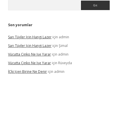
Arama
Son yorumlar
Sarı Tüyler Için Hangi Lazer
için
admin
Sarı Tüyler Için Hangi Lazer
için
Şimal
Vücutta Çinko Ne Işe Yarar
için
admin
Vücutta Çinko Ne Işe Yarar
için
Rüveyda
İÇki Içen Birine Ne Denir
için
admin
ps://ilbet.casino/