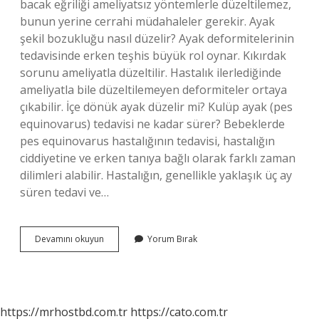
bacak eğriliği ameliyatsız yöntemlerle düzeltilemez,
bunun yerine cerrahi müdahaleler gerekir. Ayak
şekil bozukluğu nasıl düzelir? Ayak deformitelerinin
tedavisinde erken teşhis büyük rol oynar. Kıkırdak
sorunu ameliyatla düzeltilir. Hastalık ilerlediğinde
ameliyatla bile düzeltilemeyen deformiteler ortaya
çıkabilir. İçe dönük ayak düzelir mi? Kulüp ayak (pes
equinovarus) tedavisi ne kadar sürer? Bebeklerde
pes equinovarus hastalığının tedavisi, hastalığın
ciddiyetine ve erken tanıya bağlı olarak farklı zaman
dilimleri alabilir. Hastalığın, genellikle yaklaşık üç ay
süren tedavi ve…
Yamuk
Devamını okuyun
Yorum Bırak
Ayak
Nasıl
Düzeltilir
https://mrhostbd.com.tr
https://cato.com.tr