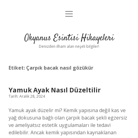
menüyü
Anasayfa
aç
Gizlilik Politikası
Okyanus Esintisi Hikayeleri
Yasal Uyarı
Denizden ilham alan neşeli bilgiler!
Hakkımızda
Etiket:
Çarpık bacak nasıl gözükür
Yamuk Ayak Nasıl Düzeltilir
Tarih: Aralık 28, 2024
Yamuk ayak düzelir mi? Kemik yapısına değil kas ve
yağ dokusuna bağlı olan çarpık bacak şekli egzersiz
ve ameliyatsız estetik uygulamaları ile tedavi
edilebilir. Ancak kemik yapısından kaynaklanan