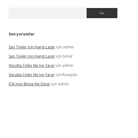
Arama
Son yorumlar
Sarı Tüyler Için Hangi Lazer
için
admin
Sarı Tüyler Için Hangi Lazer
için
Şimal
Vücutta Çinko Ne Işe Yarar
için
admin
Vücutta Çinko Ne Işe Yarar
için
Rüveyda
İÇki Içen Birine Ne Denir
için
admin
ps://ilbet.casino/