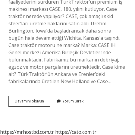
faaliyetlerini sürdüren TürkTraktör’ün premium iş
makinesi markası CASE, 180. yılını kutluyor. Case
traktör nerede yapılıyor? CASE, çok amaçlı skid
steer’ları üretme haklarını satın aldı. Üretim
Burlington, Iowa’da başladı ancak daha sonra
bugün hala devam ettiği Wichita, Kansas’a taşındı.
Case traktör motoru ne marka? Marka: CASE IH
Genel merkezi Amerika Birleşik Devletleri’nde
bulunmaktadır. Fabrikamız bu markanın debriyaj,
egzoz ve motor parçalarını üretmektedir. Case kime
ait? TürkTraktör’ün Ankara ve Erenler’deki
fabrikalarında üretilen New Holland ve Case…
Case
Devamını okuyun
Yorum Bırak
Traktör
Hangi
Ülkeye
Ait
https://mrhostbd.com.tr
https://cato.com.tr