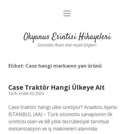
menüyü
Anasayfa
aç
Gizlilik Politikası
Okyanus Esintisi Hikayeleri
Yasal Uyarı
Denizden ilham alan neşeli bilgiler!
Hakkımızda
Etiket:
Case hangi markanın yan ürünü
Case Traktör Hangi Ülkeye Ait
Tarih: Aralık 30, 2024
Case traktör hangi ülke üretiyor? Anadolu Ajansı
İSTANBUL (AA) – Türk otomotiv sanayisinin ilk
üreticisi olan ve 68 yıllık tecrübesiyle tarımsal
mekanizasyon ve iş makineleri alanında