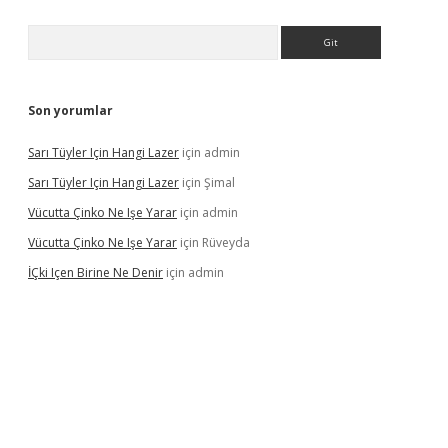
Arama
Son yorumlar
Sarı Tüyler Için Hangi Lazer
için
admin
Sarı Tüyler Için Hangi Lazer
için
Şimal
Vücutta Çinko Ne Işe Yarar
için
admin
Vücutta Çinko Ne Işe Yarar
için
Rüveyda
İÇki Içen Birine Ne Denir
için
admin
ps://ilbet.casino/