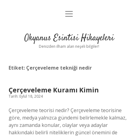
menüyü
Anasayfa
aç
Gizlilik Politikası
Okyanus Esintisi Hikayeleri
Yasal Uyarı
Denizden ilham alan neşeli bilgiler!
Hakkımızda
Etiket:
Çerçeveleme tekniği nedir
Çerçeveleme Kuramı Kimin
Tarih: Eylül 18, 2024
Çerçeveleme teorisi nedir? Çerçeveleme teorisine
göre, medya yalnızca gündemi belirlemekle kalmaz,
aynı zamanda konular, olaylar veya adaylar
hakkındaki belirli niteliklerin güncel önemini de