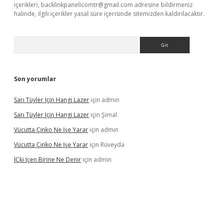
içerikleri,
backlinkpanelicomtr@gmail.com
adresine bildirmeniz
halinde, ilgili içerikler yasal süre içerisinde sitemizden kaldırılacaktır.
Arama
Son yorumlar
Sarı Tüyler Için Hangi Lazer
için
admin
Sarı Tüyler Için Hangi Lazer
için
Şimal
Vücutta Çinko Ne Işe Yarar
için
admin
Vücutta Çinko Ne Işe Yarar
için
Rüveyda
İÇki Içen Birine Ne Denir
için
admin