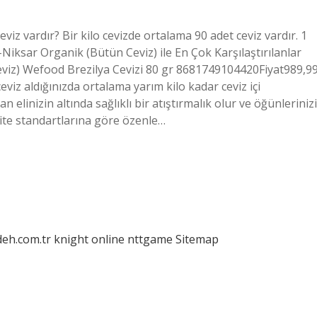
eviz vardır? Bir kilo cevizde ortalama 90 adet ceviz vardır. 1
Niksar Organik (Bütün Ceviz) ile En Çok Karşılaştırılanlar
viz) Wefood Brezilya Cevizi 80 gr 8681749104420Fiyat989,9
iz aldığınızda ortalama yarım kilo kadar ceviz içi
elinizin altında sağlıklı bir atıştırmalık olur ve öğünlerinizi
alite standartlarına göre özenle…
deh.com.tr
knight online
nttgame
Sitemap