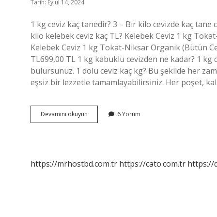
Tarih: Eylül 14, 2024
1 kg ceviz kaç tanedir? 3 – Bir kilo cevizde kaç tane c
kilo kelebek ceviz kaç TL? Kelebek Ceviz 1 kg Tokat-
Kelebek Ceviz 1 kg Tokat-Niksar Organik (Bütün Ce
TL699,00 TL 1 kg kabuklu cevizden ne kadar? 1 kg cev
bulursunuz. 1 dolu ceviz kaç kg? Bu şekilde her zaman 
eşsiz bir lezzetle tamamlayabilirsiniz. Her poşet, k
1
Devamını okuyun
6 Yorum
Kilo
Ceviz
Ne
Kadar
https://mrhostbd.com.tr
https://cato.com.tr
https://