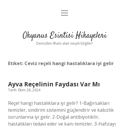
menüyü
Anasayfa
aç
Gizlilik Politikası
Okyanus Esintisi Hikayeleri
Yasal Uyarı
Denizden ilham alan neşeli bilgiler!
Hakkımızda
Etiket:
Ceviz reçeli hangi hastalıklara iyi gelir
Ayva Reçelinin Faydası Var Mı
Tarih: Ekim 28, 2024
Reçel hangi hastalıklara iyi gelir? 1-Bağırsakları
temizler, sindirim sistemini güçlendirir ve kabızlık
sorunlarına iyi gelir. 2-Doğal antibiyotiktir,
hastalıkları tedavi eder ve kanı temizler. 3-Hafızayı