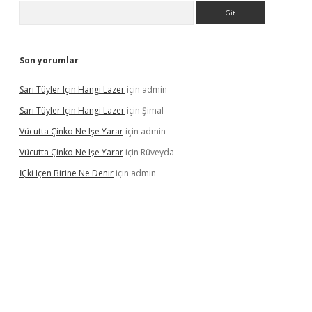
Arama
Son yorumlar
Sarı Tüyler Için Hangi Lazer
için
admin
Sarı Tüyler Için Hangi Lazer
için
Şimal
Vücutta Çinko Ne Işe Yarar
için
admin
Vücutta Çinko Ne Işe Yarar
için
Rüveyda
İÇki Içen Birine Ne Denir
için
admin
ps://ilbet.casino/