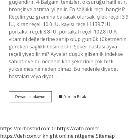
güçlendirir. 4-Balgamı temizler, öksürüğü hafifletir,
bronşit ve astıma iyi gelir. En sağlıklı reçel hangisi?
Reçelin yüz gramına bakacak olursak; çilek reçeli 3.9
IU, kiraz reçeli 10.0 IU, kayısı reçeli 1139.7 IU,
portakal reçeli 8.8 IU, portakal reçeli 102.8 IU A
vitamini değerlerine sahip olup günlük tüketmeniz
gereken sağlıklı besinlerdir. Şeker hastası ayva
reçeli yiyebilir mi? Ayvalar düşük glisemik indekse
sahiptir ve bu nedenle kan şekerinin çok hızlı
yükselmesine neden olmaz. Bu nedenle diyabet
hastaları veya diyet…
Ayva
Devamını okuyun
Yorum Bırak
Reçelinin
Faydası
Var
Mı
https://mrhostbd.com.tr
https://cato.com.tr
https://deh.com.tr
knight online
nttgame
Sitemap