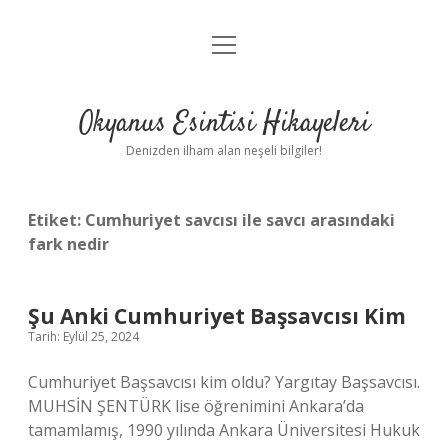
menüyü
Anasayfa
aç
Gizlilik Politikası
Okyanus Esintisi Hikayeleri
Yasal Uyarı
Denizden ilham alan neşeli bilgiler!
Hakkımızda
Etiket:
Cumhuriyet savcısı ile savcı arasındaki
fark nedir
Şu Anki Cumhuriyet Başsavcısı Kim
Tarih: Eylül 25, 2024
Cumhuriyet Başsavcısı kim oldu? Yargıtay Başsavcısı.
MUHSİN ŞENTÜRK lise öğrenimini Ankara’da
tamamlamış, 1990 yılında Ankara Üniversitesi Hukuk