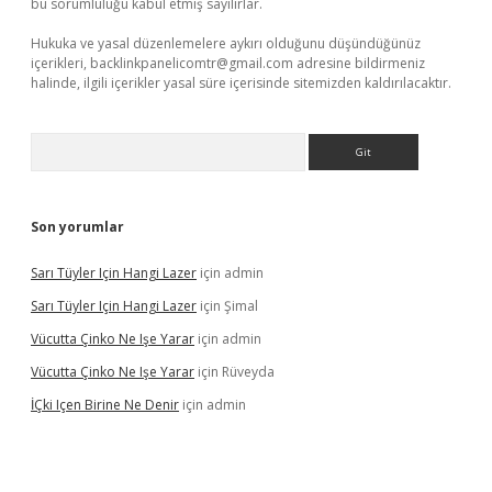
bu sorumluluğu kabul etmiş sayılırlar.
Hukuka ve yasal düzenlemelere aykırı olduğunu düşündüğünüz
içerikleri,
backlinkpanelicomtr@gmail.com
adresine bildirmeniz
halinde, ilgili içerikler yasal süre içerisinde sitemizden kaldırılacaktır.
Arama
Son yorumlar
Sarı Tüyler Için Hangi Lazer
için
admin
Sarı Tüyler Için Hangi Lazer
için
Şimal
Vücutta Çinko Ne Işe Yarar
için
admin
Vücutta Çinko Ne Işe Yarar
için
Rüveyda
İÇki Içen Birine Ne Denir
için
admin