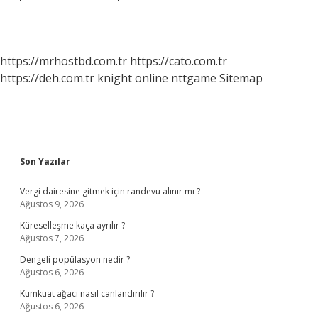
Anki
Cumhuriyet
Başsavcısı
Kim
https://mrhostbd.com.tr
https://cato.com.tr
https://deh.com.tr
knight online
nttgame
Sitemap
Sidebar
Son Yazılar
Vergi dairesine gitmek için randevu alınır mı ?
Ağustos 9, 2026
Küreselleşme kaça ayrılır ?
Ağustos 7, 2026
Dengeli popülasyon nedir ?
Ağustos 6, 2026
Kumkuat ağacı nasıl canlandırılır ?
Ağustos 6, 2026