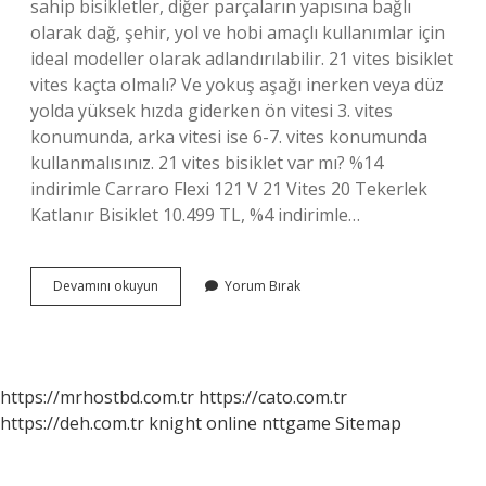
sahip bisikletler, diğer parçaların yapısına bağlı
olarak dağ, şehir, yol ve hobi amaçlı kullanımlar için
ideal modeller olarak adlandırılabilir. 21 vites bisiklet
vites kaçta olmalı? Ve yokuş aşağı inerken veya düz
yolda yüksek hızda giderken ön vitesi 3. vites
konumunda, arka vitesi ise 6-7. vites konumunda
kullanmalısınız. 21 vites bisiklet var mı? %14
indirimle Carraro Flexi 121 V 21 Vites 20 Tekerlek
Katlanır Bisiklet 10.499 TL, %4 indirimle…
21
Devamını okuyun
Yorum Bırak
Vites
Bisiklet
Nasıl
Anlaşılır
https://mrhostbd.com.tr
https://cato.com.tr
https://deh.com.tr
knight online
nttgame
Sitemap