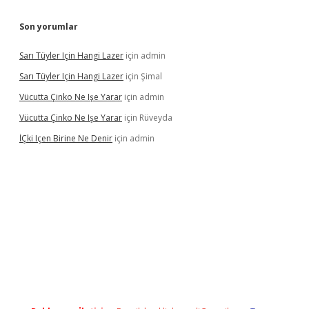
Son yorumlar
Sarı Tüyler Için Hangi Lazer
için
admin
Sarı Tüyler Için Hangi Lazer
için
Şimal
Vücutta Çinko Ne Işe Yarar
için
admin
Vücutta Çinko Ne Işe Yarar
için
Rüveyda
İÇki Içen Birine Ne Denir
için
admin
ps://ilbet.casino/