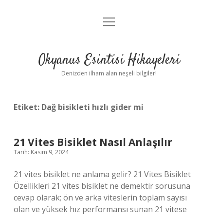
menüyü
Anasayfa
aç
Gizlilik Politikası
Okyanus Esintisi Hikayeleri
Yasal Uyarı
Denizden ilham alan neşeli bilgiler!
Hakkımızda
Etiket:
Dağ bisikleti hızlı gider mi
21 Vites Bisiklet Nasıl Anlaşılır
Tarih: Kasım 9, 2024
21 vites bisiklet ne anlama gelir? 21 Vites Bisiklet
Özellikleri 21 vites bisiklet ne demektir sorusuna
cevap olarak; ön ve arka viteslerin toplam sayısı
olan ve yüksek hız performansı sunan 21 vitese