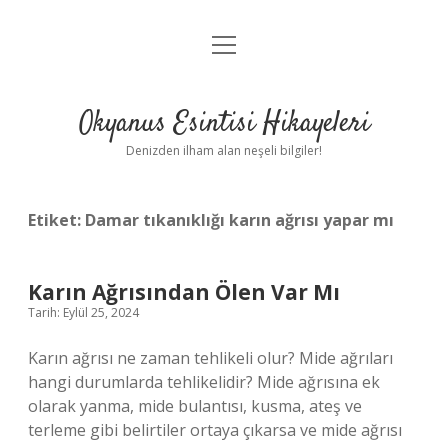
menüyü
Anasayfa
aç
Gizlilik Politikası
Okyanus Esintisi Hikayeleri
Yasal Uyarı
Denizden ilham alan neşeli bilgiler!
Hakkımızda
Etiket:
Damar tıkanıklığı karın ağrısı yapar mı
Karın Ağrısından Ölen Var Mı
Tarih: Eylül 25, 2024
Karın ağrısı ne zaman tehlikeli olur? Mide ağrıları
hangi durumlarda tehlikelidir? Mide ağrısına ek
olarak yanma, mide bulantısı, kusma, ateş ve
terleme gibi belirtiler ortaya çıkarsa ve mide ağrısı