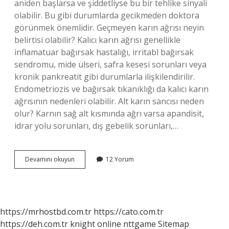
aniden başlarsa ve şiddetliyse bu bir tehlike sinyali
olabilir. Bu gibi durumlarda gecikmeden doktora
görünmek önemlidir. Geçmeyen karın ağrısı neyin
belirtisi olabilir? Kalıcı karın ağrısı genellikle
inflamatuar bağırsak hastalığı, irritabl bağırsak
sendromu, mide ülseri, safra kesesi sorunları veya
kronik pankreatit gibi durumlarla ilişkilendirilir.
Endometriozis ve bağırsak tıkanıklığı da kalıcı karın
ağrısının nedenleri olabilir. Alt karın sancısı neden
olur? Karnın sağ alt kısmında ağrı varsa apandisit,
idrar yolu sorunları, dış gebelik sorunları,…
Karın
Devamını okuyun
12 Yorum
Ağrısından
Ölen
Var
Mı
https://mrhostbd.com.tr
https://cato.com.tr
https://deh.com.tr
knight online
nttgame
Sitemap