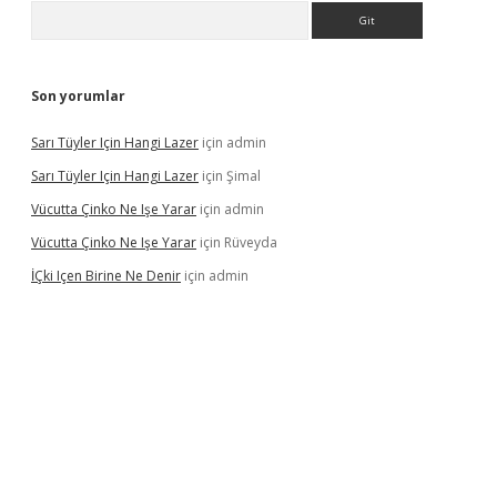
Arama
Son yorumlar
Sarı Tüyler Için Hangi Lazer
için
admin
Sarı Tüyler Için Hangi Lazer
için
Şimal
Vücutta Çinko Ne Işe Yarar
için
admin
Vücutta Çinko Ne Işe Yarar
için
Rüveyda
İÇki Içen Birine Ne Denir
için
admin
ps://ilbet.casino/