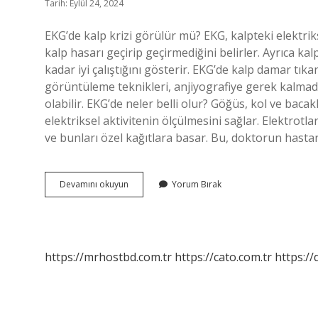
Tarih: Eylül 24, 2024
EKG’de kalp krizi görülür mü? EKG, kalpteki elektrikse
kalp hasarı geçirip geçirmediğini belirler. Ayrıca kal
kadar iyi çalıştığını gösterir. EKG’de kalp damar tık
görüntüleme teknikleri, anjiyografiye gerek kalmada
olabilir. EKG’de neler belli olur? Göğüs, kol ve bacakl
elektriksel aktivitenin ölçülmesini sağlar. Elektrotl
ve bunları özel kağıtlara basar. Bu, doktorun hasta
Ekgden
Devamını okuyun
Yorum Bırak
Kalp
Krizi
Nasıl
Anlaşılır
https://mrhostbd.com.tr
https://cato.com.tr
https://