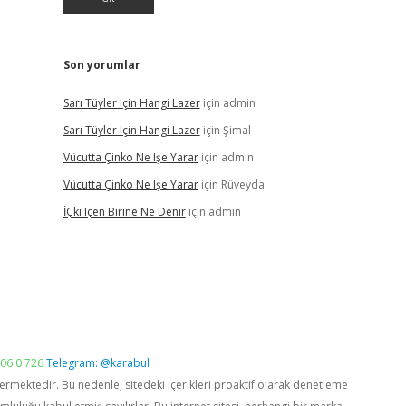
Son yorumlar
Sarı Tüyler Için Hangi Lazer
için
admin
Sarı Tüyler Için Hangi Lazer
için
Şimal
Vücutta Çinko Ne Işe Yarar
için
admin
Vücutta Çinko Ne Işe Yarar
için
Rüveyda
İÇki Içen Birine Ne Denir
için
admin
06 0 726
Telegram: @karabul
vermektedir. Bu nedenle, sitedeki içerikleri proaktif olarak denetleme