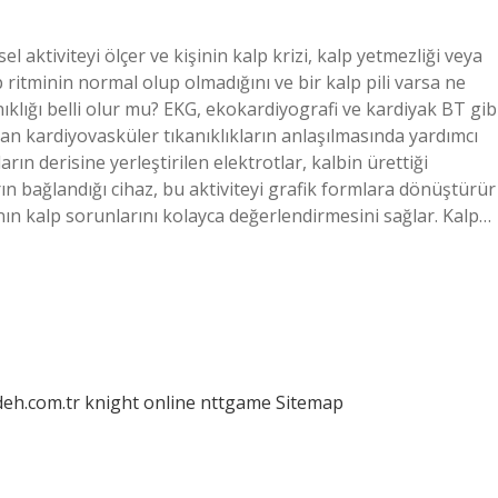
l aktiviteyi ölçer ve kişinin kalp krizi, kalp yetmezliği veya
p ritminin normal olup olmadığını ve bir kalp pili varsa ne
anıklığı belli olur mu? EKG, ekokardiyografi ve kardiyak BT gib
n kardiyovasküler tıkanıklıkların anlaşılmasında yardımcı
arın derisine yerleştirilen elektrotlar, kalbin ürettiği
arın bağlandığı cihaz, bu aktiviteyi grafik formlara dönüştürür
nın kalp sorunlarını kolayca değerlendirmesini sağlar. Kalp…
deh.com.tr
knight online
nttgame
Sitemap