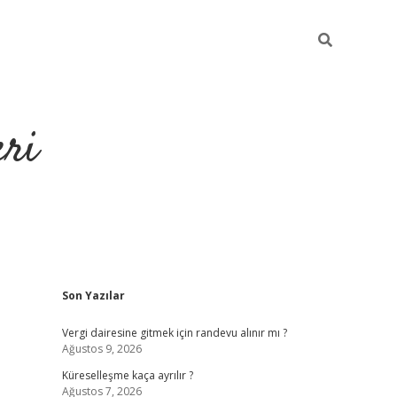
eri
Sidebar
Son Yazılar
https://ilbe
Vergi dairesine gitmek için randevu alınır mı ?
Ağustos 9, 2026
Küreselleşme kaça ayrılır ?
Ağustos 7, 2026