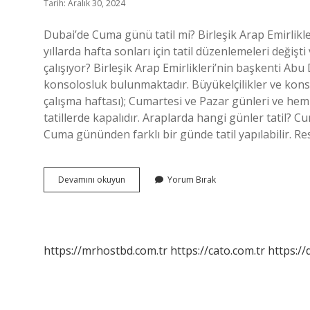
Tarih: Aralık 30, 2024
Dubai’de Cuma günü tatil mi? Birleşik Arap Emirlikle
yıllarda hafta sonları için tatil düzenlemeleri değiş
çalışıyor? Birleşik Arap Emirlikleri’nin başkenti Abu
konsolosluk bulunmaktadır. Büyükelçilikler ve konso
çalışma haftası); Cumartesi ve Pazar günleri ve hem
tatillerde kapalıdır. Araplarda hangi günler tatil? C
Cuma gününden farklı bir günde tatil yapılabilir. 
Dubaide
Devamını okuyun
Yorum Bırak
Hafta
Sonu
Hangi
Günler
https://mrhostbd.com.tr
https://cato.com.tr
https://