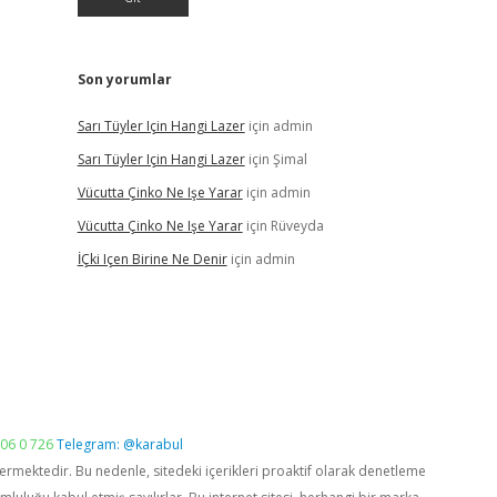
Son yorumlar
Sarı Tüyler Için Hangi Lazer
için
admin
Sarı Tüyler Için Hangi Lazer
için
Şimal
Vücutta Çinko Ne Işe Yarar
için
admin
Vücutta Çinko Ne Işe Yarar
için
Rüveyda
İÇki Içen Birine Ne Denir
için
admin
06 0 726
Telegram: @karabul
vermektedir. Bu nedenle, sitedeki içerikleri proaktif olarak denetleme