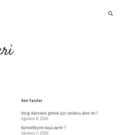
eri
Sidebar
Son Yazılar
https://ilbe
Vergi dairesine gitmek için randevu alınır mı ?
Ağustos 9, 2026
Küreselleşme kaça ayrılır ?
Ağustos 7, 2026