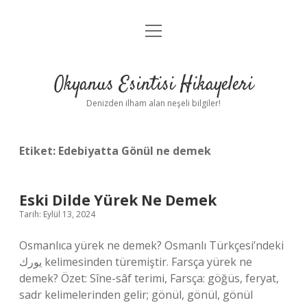
menüyü
Anasayfa
aç
Gizlilik Politikası
Okyanus Esintisi Hikayeleri
Yasal Uyarı
Denizden ilham alan neşeli bilgiler!
Hakkımızda
Etiket:
Edebiyatta Gönül ne demek
Eski Dilde Yürek Ne Demek
Tarih: Eylül 13, 2024
Osmanlıca yürek ne demek? Osmanlı Türkçesi’ndeki
یورك kelimesinden türemiştir. Farsça yürek ne
demek? Özet: Sîne-sâf terimi, Farsça: göğüs, feryat,
sadr kelimelerinden gelir; gönül, gönül, gönül