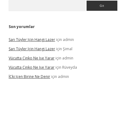
Arama
Son yorumlar
Sarı Tüyler Için Hangi Lazer
için
admin
Sarı Tüyler Için Hangi Lazer
için
Şimal
Vücutta Çinko Ne Işe Yarar
için
admin
Vücutta Çinko Ne Işe Yarar
için
Rüveyda
İÇki Içen Birine Ne Denir
için
admin
ps://ilbet.casino/