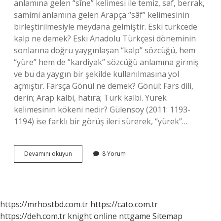
anlamına gelen “sîne” kelimesi ile temiz, saf, berrak,
samimi anlamına gelen Arapça “sâf” kelimesinin
birleştirilmesiyle meydana gelmiştir. Eski turkcede
kalp ne demek? Eski Anadolu Türkçesi döneminin
sonlarına doğru yaygınlaşan “kalp” sözcüğü, hem
“yüre” hem de “kardiyak” sözcüğü anlamına girmiş
ve bu da yaygın bir şekilde kullanılmasına yol
açmıştır. Farsça Gönül ne demek? Gönül: Fars dili,
derin; Arap kalbi, hatıra; Türk kalbi. Yürek
kelimesinin kökeni nedir? Gülensoy (2011: 1193-
1194) ise farklı bir görüş ileri sürerek, “yürek”…
Eski
Devamını okuyun
8 Yorum
Dilde
Yürek
Ne
Demek
https://mrhostbd.com.tr
https://cato.com.tr
https://deh.com.tr
knight online
nttgame
Sitemap