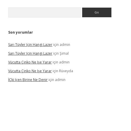
Arama
Son yorumlar
Sarı Tüyler Için Hangi Lazer
için
admin
Sarı Tüyler Için Hangi Lazer
için
Şimal
Vücutta Çinko Ne Işe Yarar
için
admin
Vücutta Çinko Ne Işe Yarar
için
Rüveyda
İÇki Içen Birine Ne Denir
için
admin
ps://ilbet.casino/