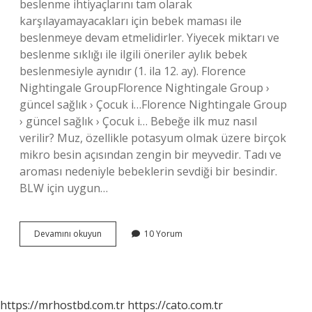
beslenme ihtiyaçlarını tam olarak
karşılayamayacakları için bebek maması ile
beslenmeye devam etmelidirler. Yiyecek miktarı ve
beslenme sıklığı ile ilgili öneriler aylık bebek
beslenmesiyle aynıdır (1. ila 12. ay). Florence
Nightingale GroupFlorence Nightingale Group ›
güncel sağlık › Çocuk i…Florence Nightingale Group
› güncel sağlık › Çocuk i… Bebeğe ilk muz nasıl
verilir? Muz, özellikle potasyum olmak üzere birçok
mikro besin açısından zengin bir meyvedir. Tadı ve
aroması nedeniyle bebeklerin sevdiği bir besindir.
BLW için uygun…
Ek
Devamını okuyun
10 Yorum
Gıdaya
Geçişte
Muz
Verilir
Mi
https://mrhostbd.com.tr
https://cato.com.tr