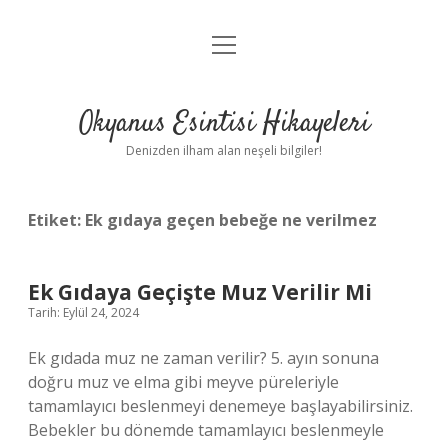
menüyü
Anasayfa
aç
Gizlilik Politikası
Okyanus Esintisi Hikayeleri
Yasal Uyarı
Denizden ilham alan neşeli bilgiler!
Hakkımızda
Etiket:
Ek gıdaya geçen bebeğe ne verilmez
Ek Gıdaya Geçişte Muz Verilir Mi
Tarih: Eylül 24, 2024
Ek gıdada muz ne zaman verilir? 5. ayın sonuna
doğru muz ve elma gibi meyve püreleriyle
tamamlayıcı beslenmeyi denemeye başlayabilirsiniz.
Bebekler bu dönemde tamamlayıcı beslenmeyle