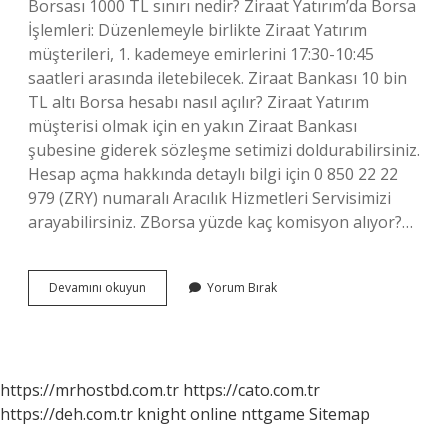
Borsası 1000 TL sınırı nedir? Ziraat Yatırım’da Borsa
İşlemleri: Düzenlemeyle birlikte Ziraat Yatırım
müşterileri, 1. kademeye emirlerini 17:30-10:45
saatleri arasında iletebilecek. Ziraat Bankası 10 bin
TL altı Borsa hesabı nasıl açılır? Ziraat Yatırım
müşterisi olmak için en yakın Ziraat Bankası
şubesine giderek sözleşme setimizi doldurabilirsiniz.
Hesap açma hakkında detaylı bilgi için 0 850 22 22
979 (ZRY) numaralı Aracılık Hizmetleri Servisimizi
arayabilirsiniz. ZBorsa yüzde kaç komisyon alıyor?…
Borsa
Devamını okuyun
Yorum Bırak
Hesabına
En
Az
Kaç
Tl
https://mrhostbd.com.tr
https://cato.com.tr
Yatırılır
https://deh.com.tr
knight online
nttgame
Sitemap