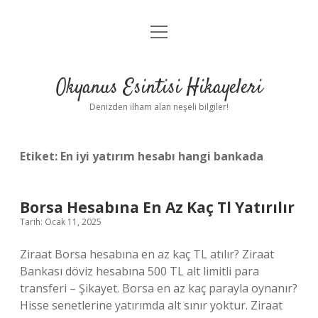
menüyü
Anasayfa
aç
Gizlilik Politikası
Okyanus Esintisi Hikayeleri
Yasal Uyarı
Denizden ilham alan neşeli bilgiler!
Hakkımızda
Etiket:
En iyi yatırım hesabı hangi bankada
Borsa Hesabına En Az Kaç Tl Yatırılır
Tarih: Ocak 11, 2025
Ziraat Borsa hesabına en az kaç TL atılır? Ziraat
Bankası döviz hesabına 500 TL alt limitli para
transferi – Şikayet. Borsa en az kaç parayla oynanır?
Hisse senetlerine yatırımda alt sınır yoktur. Ziraat