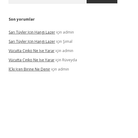
Son yorumlar
Sarı Tüyler Için Hangi Lazer
için
admin
Sarı Tüyler Için Hangi Lazer
için
Şimal
Vücutta Çinko Ne Işe Yarar
için
admin
Vücutta Çinko Ne Işe Yarar
için
Rüveyda
İÇki Içen Birine Ne Denir
için
admin
ps://ilbet.casino/