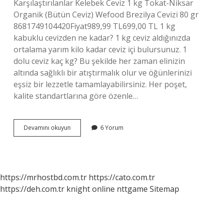
Karşılaştırılanlar Kelebek Ceviz 1 kg Tokat-Niksar
Organik (Bütün Ceviz) Wefood Brezilya Cevizi 80 gr
8681749104420Fiyat989,99 TL699,00 TL 1 kg
kabuklu cevizden ne kadar? 1 kg ceviz aldığınızda
ortalama yarım kilo kadar ceviz içi bulursunuz. 1
dolu ceviz kaç kg? Bu şekilde her zaman elinizin
altında sağlıklı bir atıştırmalık olur ve öğünlerinizi
eşsiz bir lezzetle tamamlayabilirsiniz. Her poşet,
kalite standartlarına göre özenle…
1
Devamını okuyun
6 Yorum
Kilo
Ceviz
Ne
Kadar
https://mrhostbd.com.tr
https://cato.com.tr
https://deh.com.tr
knight online
nttgame
Sitemap