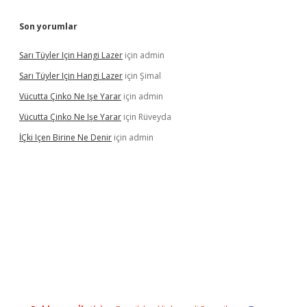
Son yorumlar
Sarı Tüyler Için Hangi Lazer
için
admin
Sarı Tüyler Için Hangi Lazer
için
Şimal
Vücutta Çinko Ne Işe Yarar
için
admin
Vücutta Çinko Ne Işe Yarar
için
Rüveyda
İÇki Içen Birine Ne Denir
için
admin
ps://ilbet.casino/