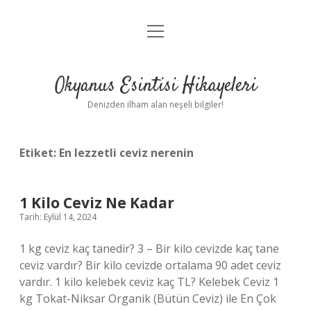
menüyü
Anasayfa
aç
Gizlilik Politikası
Okyanus Esintisi Hikayeleri
Yasal Uyarı
Denizden ilham alan neşeli bilgiler!
Hakkımızda
Etiket:
En lezzetli ceviz nerenin
1 Kilo Ceviz Ne Kadar
Tarih: Eylül 14, 2024
1 kg ceviz kaç tanedir? 3 – Bir kilo cevizde kaç tane
ceviz vardır? Bir kilo cevizde ortalama 90 adet ceviz
vardır. 1 kilo kelebek ceviz kaç TL? Kelebek Ceviz 1
kg Tokat-Niksar Organik (Bütün Ceviz) ile En Çok