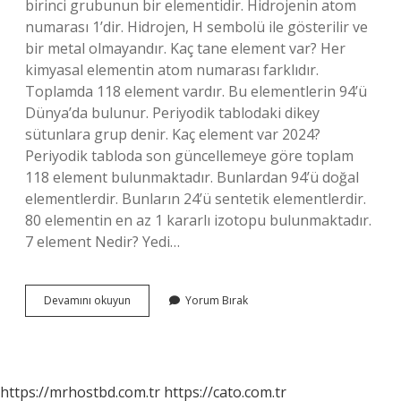
birinci grubunun bir elementidir. Hidrojenin atom
numarası 1’dir. Hidrojen, H sembolü ile gösterilir ve
bir metal olmayandır. Kaç tane element var? Her
kimyasal elementin atom numarası farklıdır.
Toplamda 118 element vardır. Bu elementlerin 94’ü
Dünya’da bulunur. Periyodik tablodaki dikey
sütunlara grup denir. Kaç element var 2024?
Periyodik tabloda son güncellemeye göre toplam
118 element bulunmaktadır. Bunlardan 94’ü doğal
elementlerdir. Bunların 24’ü sentetik elementlerdir.
80 elementin en az 1 kararlı izotopu bulunmaktadır.
7 element Nedir? Yedi…
1
Devamını okuyun
Yorum Bırak
Element
Nedir
https://mrhostbd.com.tr
https://cato.com.tr