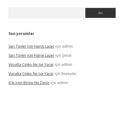
Arama
Son yorumlar
Sarı Tüyler Için Hangi Lazer
için
admin
Sarı Tüyler Için Hangi Lazer
için
Şimal
Vücutta Çinko Ne Işe Yarar
için
admin
Vücutta Çinko Ne Işe Yarar
için
Rüveyda
İÇki Içen Birine Ne Denir
için
admin
s://ilbet.casino/