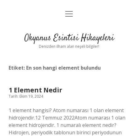
menüyü
Anasayfa
aç
Gizlilik Politikası
Okyanus Esintisi Hikayeleri
Yasal Uyarı
Denizden ilham alan neşeli bilgiler!
Hakkımızda
Etiket:
En son hangi element bulundu
1 Element Nedir
Tarih: Ekim 19, 2024
1 element hangisi? Atom numarası 1 olan element
hidrojendir.12 Temmuz 2022Atom numarası 1 olan
element hidrojendir. 1 numaralı element nedir?
Hidrojen, periyodik tablonun birinci periyodunun