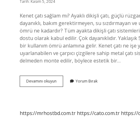
Tarih: Kasım 5, 2024
Kenet çatı sağlam mı? Ayaklı dikişli çatı, güçlü rüz
dayanıklı, bakım gerektirmeyen, su sızdırmayan ve uz
ömrü ne kadardır? Tüm ayakta dikişli çatı sistemleri
dostu olarak kabul edilir. Çok dayanıklıdır. Yaklaş
bir kullanım ömrü anlamına gelir. Kenet çatı ne işe ya
uyarlanabilen ve çarpıcı çizgilere sahip metal çatı sist
delmeden monte edilir, böylece estetik bir…
Kenet
Devamını okuyun
Yorum Bırak
Çatı
Nerelerde
Kullanılır
https://mrhostbd.com.tr
https://cato.com.tr
https://