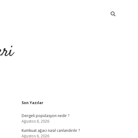
eri
Sidebar
Son Yazılar
https://ilbe
Dengeli popülasyon nedir ?
Ağustos 6, 2026
Kumkuat ağacı nasıl canlandırılır ?
Ağustos 6, 2026