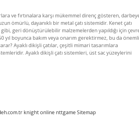
garlara ve fırtınalara karşı mükemmel direnç gösteren, darbey
un ömürlü, dayanıklı bir metal çatı sistemidir. Kenet çatı
 gibi, geri dönüştürülebilir malzemelerden yapıldığı için çevr
ık 50 yıl boyunca bakım veya onarım gerektirmez, bu da önemli
rar? Ayaklı dikişli çatılar, çeşitli mimari tasarımlara
emleridir. Ayaklı dikişli çatı sistemleri, üst sac yüzeylerini
deh.com.tr
knight online
nttgame
Sitemap