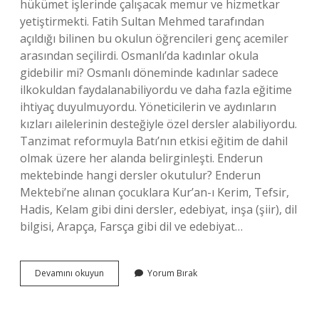
hükümet işlerinde çalışacak memur ve hizmetkar
yetiştirmekti. Fatih Sultan Mehmed tarafından
açıldığı bilinen bu okulun öğrencileri genç acemiler
arasından seçilirdi. Osmanlı’da kadınlar okula
gidebilir mi? Osmanlı döneminde kadınlar sadece
ilkokuldan faydalanabiliyordu ve daha fazla eğitime
ihtiyaç duyulmuyordu. Yöneticilerin ve aydınların
kızları ailelerinin desteğiyle özel dersler alabiliyordu.
Tanzimat reformuyla Batı’nın etkisi eğitim de dahil
olmak üzere her alanda belirginleşti. Enderun
mektebinde hangi dersler okutulur? Enderun
Mektebi’ne alınan çocuklara Kur’an-ı Kerim, Tefsir,
Hadis, Kelam gibi dini dersler, edebiyat, inşa (şiir), dil
bilgisi, Arapça, Farsça gibi dil ve edebiyat…
Enderûn
Devamını okuyun
Yorum Bırak
Da
Kadınlar
Eğitim