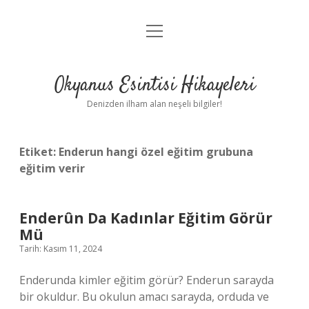
menüyü
Anasayfa
aç
Gizlilik Politikası
Okyanus Esintisi Hikayeleri
Yasal Uyarı
Denizden ilham alan neşeli bilgiler!
Hakkımızda
Etiket:
Enderun hangi özel eğitim grubuna
eğitim verir
Enderûn Da Kadınlar Eğitim Görür
Mü
Tarih: Kasım 11, 2024
Enderunda kimler eğitim görür? Enderun sarayda
bir okuldur. Bu okulun amacı sarayda, orduda ve