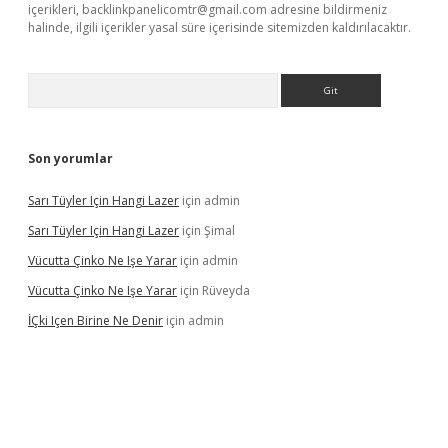
içerikleri,
backlinkpanelicomtr@gmail.com
adresine bildirmeniz
halinde, ilgili içerikler yasal süre içerisinde sitemizden kaldırılacaktır.
Arama
Son yorumlar
Sarı Tüyler Için Hangi Lazer
için
admin
Sarı Tüyler Için Hangi Lazer
için
Şimal
Vücutta Çinko Ne Işe Yarar
için
admin
Vücutta Çinko Ne Işe Yarar
için
Rüveyda
İÇki Içen Birine Ne Denir
için
admin