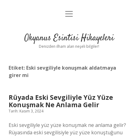
menüyü
Anasayfa
aç
Gizlilik Politikası
Okyanus Esintisi Hikayeleri
Yasal Uyarı
Denizden ilham alan neşeli bilgiler!
Hakkımızda
Etiket:
Eski sevgiliyle konuşmak aldatmaya
girer mi
Rüyada Eski Sevgiliyle Yüz Yüze
Konuşmak Ne Anlama Gelir
Tarih: Kasım 3, 2024
Eski sevgiliyle yüz yüze konuşmak ne anlama gelir?
Rüyasında eski sevgilisiyle yüz yüze konuştuğunu