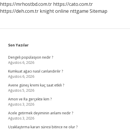
Konuşmak
https://mrhostbd.com.tr
https://cato.com.tr
Ne
https://deh.com.tr
knight online
nttgame
Sitemap
Anlama
Gelir
Sidebar
Son Yazılar
Dengeli popülasyon nedir ?
Ağustos 6, 2026
Kumkuat ağacı nasıl canlandırılır ?
Ağustos 6, 2026
Avene güneş kremi kaç saat etkili ?
Ağustos 5, 2026
Amon ve Ra gerçekte kim ?
Ağustos 3, 2026
Acele getirmek deyiminin anlamı nedir ?
Ağustos 3, 2026
Uzaklaştırma kararı süresi bitince ne olur ?