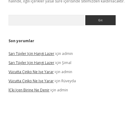
halinde, ilgili içerikler yasal süre içerisinde sitemizden kaldırılacaktır.
Arama
Son yorumlar
Sarı Tüyler Için Hangi Lazer
için
admin
Sarı Tüyler Için Hangi Lazer
için
Şimal
Vücutta Çinko Ne Işe Yarar
için
admin
Vücutta Çinko Ne Işe Yarar
için
Rüveyda
İÇki Içen Birine Ne Denir
için
admin