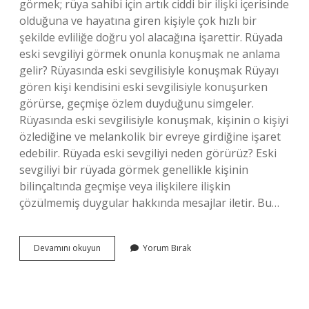
görmek; rüya sahibi için artık ciddi bir ilişki içerisinde
olduğuna ve hayatına giren kişiyle çok hızlı bir
şekilde evliliğe doğru yol alacağına işarettir. Rüyada
eski sevgiliyi görmek onunla konuşmak ne anlama
gelir? Rüyasında eski sevgilisiyle konuşmak Rüyayı
gören kişi kendisini eski sevgilisiyle konuşurken
görürse, geçmişe özlem duyduğunu simgeler.
Rüyasında eski sevgilisiyle konuşmak, kişinin o kişiyi
özlediğine ve melankolik bir evreye girdiğine işaret
edebilir. Rüyada eski sevgiliyi neden görürüz? Eski
sevgiliyi bir rüyada görmek genellikle kişinin
bilinçaltında geçmişe veya ilişkilere ilişkin
çözülmemiş duygular hakkında mesajlar iletir. Bu…
Rüyada
Devamını okuyun
Yorum Bırak
Eski
Sevgiliyle
Yüz
Yüze