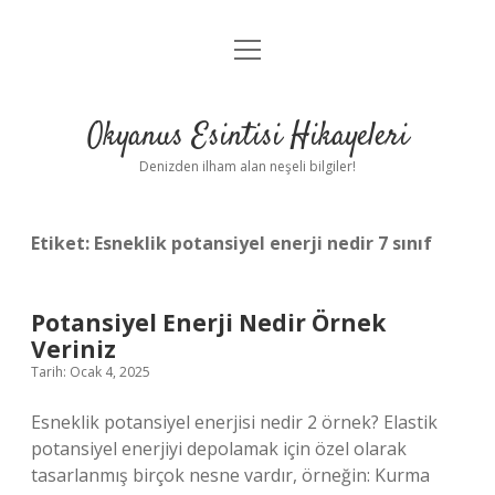
menüyü
Anasayfa
aç
Gizlilik Politikası
Okyanus Esintisi Hikayeleri
Yasal Uyarı
Denizden ilham alan neşeli bilgiler!
Hakkımızda
Etiket:
Esneklik potansiyel enerji nedir 7 sınıf
Potansiyel Enerji Nedir Örnek
Veriniz
Tarih: Ocak 4, 2025
Esneklik potansiyel enerjisi nedir 2 örnek? Elastik
potansiyel enerjiyi depolamak için özel olarak
tasarlanmış birçok nesne vardır, örneğin: Kurma