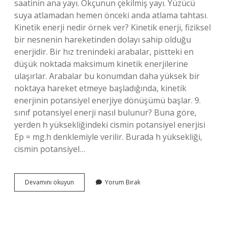
saatinin ana yayı. Okçunun çekilmiş yayı. Yüzücü
suya atlamadan hemen önceki anda atlama tahtası.
Kinetik enerji nedir örnek ver? Kinetik enerji, fiziksel
bir nesnenin hareketinden dolayı sahip olduğu
enerjidir. Bir hız trenindeki arabalar, pistteki en
düşük noktada maksimum kinetik enerjilerine
ulaşırlar. Arabalar bu konumdan daha yüksek bir
noktaya hareket etmeye başladığında, kinetik
enerjinin potansiyel enerjiye dönüşümü başlar. 9.
sınıf potansiyel enerji nasıl bulunur? Buna göre,
yerden h yüksekliğindeki cismin potansiyel enerjisi
Ep = mg.h denklemiyle verilir. Burada h yüksekliği,
cismin potansiyel…
Potansiyel
Devamını okuyun
Yorum Bırak
Enerji
Nedir
Örnek
Veriniz