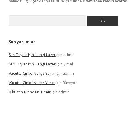
halinde, ilgili içerikler yasal süre içerisinde sitemizden kaldırılacaktır.
Arama
Son yorumlar
Sarı Tüyler Için Hangi Lazer
için
admin
Sarı Tüyler Için Hangi Lazer
için
Şimal
Vücutta Çinko Ne Işe Yarar
için
admin
Vücutta Çinko Ne Işe Yarar
için
Rüveyda
İÇki Içen Birine Ne Denir
için
admin