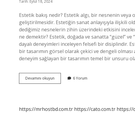
Tarih: Eylül 18, 2024
Estetik bakış nedir? Estetik algı, bir nesnenin veya
geliştirilmesidir. Estetiğin sanat anlayışıyla ilişkili
dediğimiz nesnelerin zihin üzerindeki etkisini incel
ne demektir? Estetik, doğada ve sanatta “güzel” ve “y
dayalı deneyimleri inceleyen felsefi bir disiplindir
bir tasarımın görsel olarak çekici ve dengeli olması a
deneyim sağlayan bir tasarımın temel bir unsuru olar
Estetik
Devamını okuyun
6 Yorum
Bakış
Açısı
Ne
Demek
https://mrhostbd.com.tr
https://cato.com.tr
https://