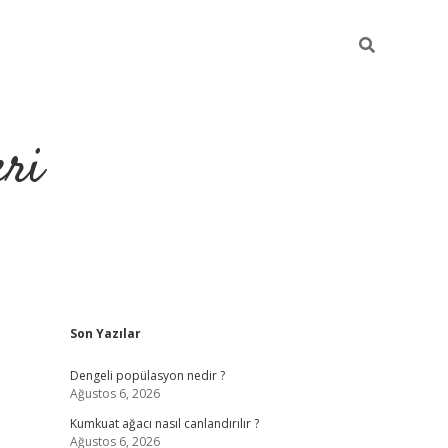
eri
Sidebar
Son Yazılar
https://ilbe
Dengeli popülasyon nedir ?
Ağustos 6, 2026
Kumkuat ağacı nasıl canlandırılır ?
Ağustos 6, 2026