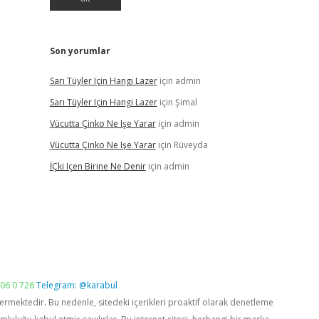
Son yorumlar
Sarı Tüyler Için Hangi Lazer
için
admin
Sarı Tüyler Için Hangi Lazer
için
Şimal
Vücutta Çinko Ne Işe Yarar
için
admin
Vücutta Çinko Ne Işe Yarar
için
Rüveyda
İÇki Içen Birine Ne Denir
için
admin
06 0 726
Telegram: @karabul
vermektedir. Bu nedenle, sitedeki içerikleri proaktif olarak denetleme