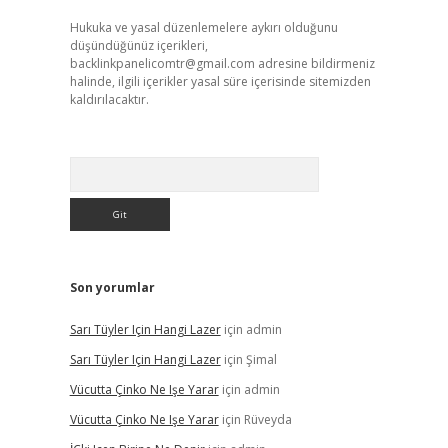
Hukuka ve yasal düzenlemelere aykırı olduğunu
düşündüğünüz içerikleri,
backlinkpanelicomtr@gmail.com
adresine bildirmeniz
halinde, ilgili içerikler yasal süre içerisinde sitemizden
kaldırılacaktır.
Arama
Son yorumlar
Sarı Tüyler Için Hangi Lazer
için
admin
Sarı Tüyler Için Hangi Lazer
için
Şimal
Vücutta Çinko Ne Işe Yarar
için
admin
Vücutta Çinko Ne Işe Yarar
için
Rüveyda