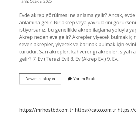
Tarih: Ocak 8, 2025
Evde akrep görülmesi ne anlama gelir? Ancak, evde 
anlamına gelir. Bir akrep veya yavrularını görürseniz
istiyorsanız, bu genellikle akrep ilaçlama yoluyla ya
Akrep neden eve gelir? Akrepler yiyecek bulmak için
seven akrepler, yiyecek ve barınak bulmak için eviniz
türüdür. Sarı akrepler, kahverengi akrepler, siyah a
gelir? 7. Ev (Terazi Evi) 8. Ev (Akrep Evi) 9. Ev…
Evde
Devamını okuyun
Yorum Bırak
Akrep
Bulmak
Neye
Işaret
https://mrhostbd.com.tr
https://cato.com.tr
https://