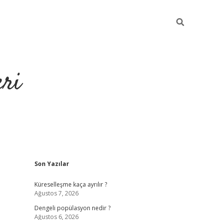
eri
Sidebar
Son Yazılar
https://ilbet
Küreselleşme kaça ayrılır ?
Ağustos 7, 2026
Dengeli popülasyon nedir ?
Ağustos 6, 2026