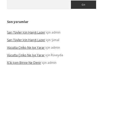
Arama
Son yorumlar
Sarı Tüyler Için Hangi Lazer
için
admin
Sarı Tüyler Için Hangi Lazer
için
Şimal
Vücutta Çinko Ne Işe Yarar
için
admin
Vücutta Çinko Ne Işe Yarar
için
Rüveyda
İÇki Içen Birine Ne Denir
için
admin
ps://ilbet.casino/