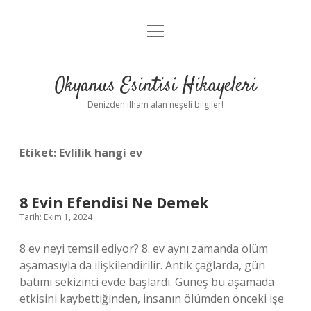
menüyü
Anasayfa
aç
Gizlilik Politikası
Okyanus Esintisi Hikayeleri
Yasal Uyarı
Denizden ilham alan neşeli bilgiler!
Hakkımızda
Etiket:
Evlilik hangi ev
8 Evin Efendisi Ne Demek
Tarih: Ekim 1, 2024
8 ev neyi temsil ediyor? 8. ev aynı zamanda ölüm
aşamasıyla da ilişkilendirilir. Antik çağlarda, gün
batımı sekizinci evde başlardı. Güneş bu aşamada
etkisini kaybettiğinden, insanın ölümden önceki işe