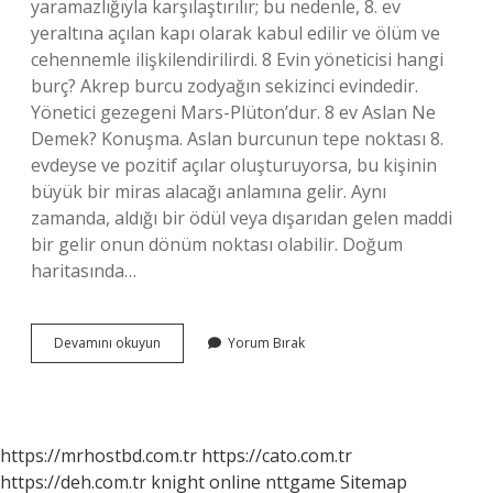
yaramazlığıyla karşılaştırılır; bu nedenle, 8. ev
yeraltına açılan kapı olarak kabul edilir ve ölüm ve
cehennemle ilişkilendirilirdi. 8 Evin yöneticisi hangi
burç? Akrep burcu zodyağın sekizinci evindedir.
Yönetici gezegeni Mars-Plüton’dur. 8 ev Aslan Ne
Demek? Konuşma. Aslan burcunun tepe noktası 8.
evdeyse ve pozitif açılar oluşturuyorsa, bu kişinin
büyük bir miras alacağı anlamına gelir. Aynı
zamanda, aldığı bir ödül veya dışarıdan gelen maddi
bir gelir onun dönüm noktası olabilir. Doğum
haritasında…
8
Devamını okuyun
Yorum Bırak
Evin
Efendisi
Ne
Demek
https://mrhostbd.com.tr
https://cato.com.tr
https://deh.com.tr
knight online
nttgame
Sitemap