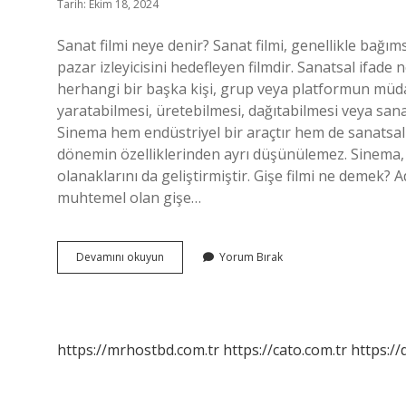
Tarih: Ekim 18, 2024
Sanat filmi neye denir? Sanat filmi, genellikle bağımsı
pazar izleyicisini hedefleyen filmdir. Sanatsal ifade
herhangi bir başka kişi, grup veya platformun müda
yaratabilmesi, üretebilmesi, dağıtabilmesi veya sana
Sinema hem endüstriyel bir araçtır hem de sanatsal bi
dönemin özelliklerinden ayrı düşünülemez. Sinema, d
olanaklarını da geliştirmiştir. Gişe filmi ne demek? A
muhtemel olan gişe…
Sanatsal
Devamını okuyun
Yorum Bırak
Film
Ne
Demek
https://mrhostbd.com.tr
https://cato.com.tr
https://