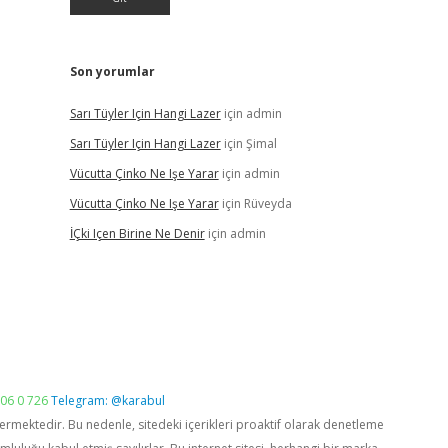
Son yorumlar
Sarı Tüyler Için Hangi Lazer
için
admin
Sarı Tüyler Için Hangi Lazer
için
Şimal
Vücutta Çinko Ne Işe Yarar
için
admin
Vücutta Çinko Ne Işe Yarar
için
Rüveyda
İÇki Içen Birine Ne Denir
için
admin
06 0 726
Telegram: @karabul
vermektedir. Bu nedenle, sitedeki içerikleri proaktif olarak denetleme