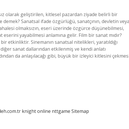
z olarak geliştirilen, kitlesel pazardan ziyade belirli bir
 ne demek? Sanatsal ifade özgürlüğü, sanatçının, devletin vey
halesi olmaksızın, eseri üzerinde özgürce düşünebilmesi,
t eserini yayabilmesi anlamına gelir. Film bir sanat mıdır?
r etkinliktir. Sinemanın sanatsal nitelikleri, yaratıldığı
iğer sanat dallarından etkilenmiş ve kendi anlatı
dından da anlaşılacağı gibi, büyük bir izleyici kitlesini çekmes
deh.com.tr
knight online
nttgame
Sitemap