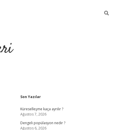
eri
Sidebar
Son Yazılar
https://ilbe
Küreselleşme kaça ayrılır ?
Ağustos 7, 2026
Dengeli popülasyon nedir ?
Ağustos 6, 2026