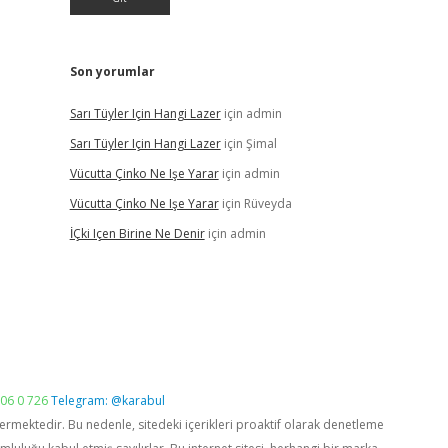
Son yorumlar
Sarı Tüyler Için Hangi Lazer
için
admin
Sarı Tüyler Için Hangi Lazer
için
Şimal
Vücutta Çinko Ne Işe Yarar
için
admin
Vücutta Çinko Ne Işe Yarar
için
Rüveyda
İÇki Içen Birine Ne Denir
için
admin
06 0 726
Telegram: @karabul
vermektedir. Bu nedenle, sitedeki içerikleri proaktif olarak denetleme