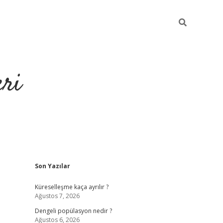
eri
Sidebar
Son Yazılar
https://ilbe
Küreselleşme kaça ayrılır ?
Ağustos 7, 2026
Dengeli popülasyon nedir ?
Ağustos 6, 2026