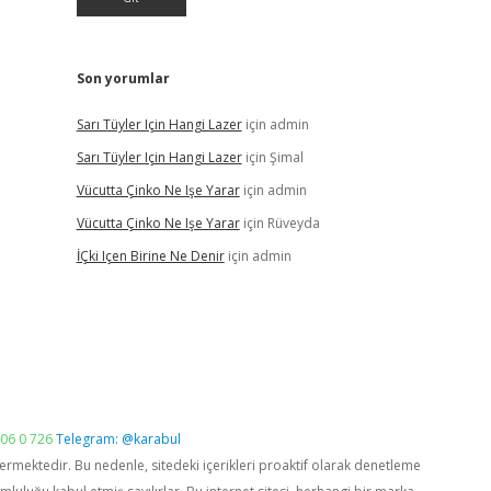
Son yorumlar
Sarı Tüyler Için Hangi Lazer
için
admin
Sarı Tüyler Için Hangi Lazer
için
Şimal
Vücutta Çinko Ne Işe Yarar
için
admin
Vücutta Çinko Ne Işe Yarar
için
Rüveyda
İÇki Içen Birine Ne Denir
için
admin
06 0 726
Telegram: @karabul
vermektedir. Bu nedenle, sitedeki içerikleri proaktif olarak denetleme