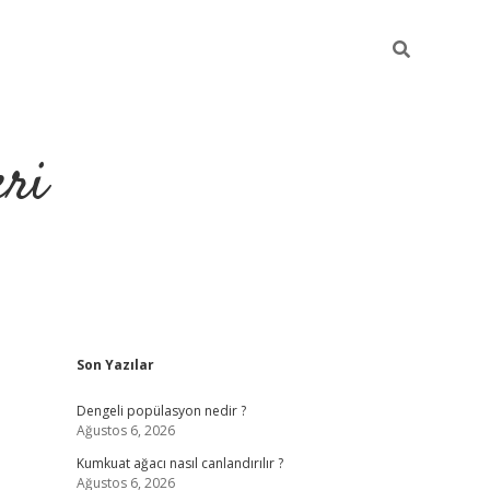
eri
Sidebar
Son Yazılar
https://ilbe
Dengeli popülasyon nedir ?
Ağustos 6, 2026
Kumkuat ağacı nasıl canlandırılır ?
Ağustos 6, 2026