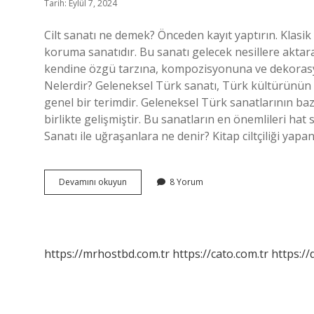
Tarih: Eylül 7, 2024
Cilt sanatı ne demek? Önceden kayıt yaptırın. Klasik sa
koruma sanatıdır. Bu sanatı gelecek nesillere aktaran
kendine özgü tarzına, kompozisyonuna ve dekorasyo
Nelerdir? Geleneksel Türk sanatı, Türk kültürünün bi
genel bir terimdir. Geleneksel Türk sanatlarının baz
birlikte gelişmiştir. Bu sanatların en önemlileri hat 
Sanatı ile uğraşanlara ne denir? Kitap ciltçiliği yapan 
Cilt
Devamını okuyun
8 Yorum
Sanatı
Geleneksel
Türk
Sanatı
Mı
https://mrhostbd.com.tr
https://cato.com.tr
https://