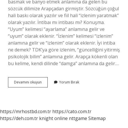
basmak ve banyo etmek anlamına da gelen bu
sözcük dilimize Arapçadan girmiştir. Sözcüğün çoğul
hali baskı olarak yazılır ve fiil hali “izlenim yaratmak”
olarak yazılır. İntibaı mı intibası mı? Konuşma.
“Uyum” kelimesi “ayarlama” anlamına gelir ve
“uyum” olarak eklenir. “İzlenim” kelimesi “izlenim”
anlamına gelir ve “izlenim” olarak eklenir. İyi intiba
ne demek? TDK’ya göre izlenim, “güncelliğini yitirmiş
psikolojik bilim” anlamına gelir. Arapça kökenli olan
bu kelime, kendi dilinde “damga” anlamına da gelir.…
Intiba
Devamını okuyun
Yorum Bırak
Ne
Anlama
Gelir
https://mrhostbd.com.tr
https://cato.com.tr
https://deh.com.tr
knight online
nttgame
Sitemap