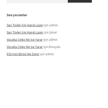
Son yorumlar
Sarı Tüyler Için Hangi Lazer
için
admin
Sarı Tüyler Için Hangi Lazer
için
Şimal
Vücutta Çinko Ne Işe Yarar
için
admin
Vücutta Çinko Ne Işe Yarar
için
Rüveyda
İÇki Içen Birine Ne Denir
için
admin
ps://ilbet.casino/