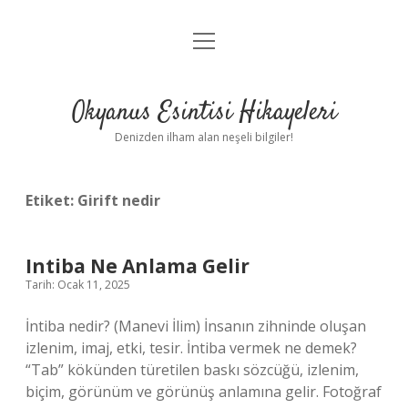
menüyü
Anasayfa
aç
Gizlilik Politikası
Okyanus Esintisi Hikayeleri
Yasal Uyarı
Denizden ilham alan neşeli bilgiler!
Hakkımızda
Etiket:
Girift nedir
Intiba Ne Anlama Gelir
Tarih: Ocak 11, 2025
İntiba nedir? (Manevi İlim) İnsanın zihninde oluşan
izlenim, imaj, etki, tesir. İntiba vermek ne demek?
“Tab” kökünden türetilen baskı sözcüğü, izlenim,
biçim, görünüm ve görünüş anlamına gelir. Fotoğraf