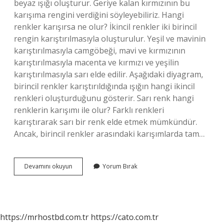
beyaz ışığı oluşturur. Geriye kalan kırmızının bu
karışıma rengini verdiğini söyleyebiliriz. Hangi
renkler karışırsa ne olur? İkincil renkler iki birincil
rengin karıştırılmasıyla oluşturulur. Yeşil ve mavinin
karıştırılmasıyla camgöbeği, mavi ve kırmızının
karıştırılmasıyla macenta ve kırmızı ve yeşilin
karıştırılmasıyla sarı elde edilir. Aşağıdaki diyagram,
birincil renkler karıştırıldığında ışığın hangi ikincil
renkleri oluşturduğunu gösterir. Sarı renk hangi
renklerin karışımı ile olur? Farklı renkleri
karıştırarak sarı bir renk elde etmek mümkündür.
Ancak, birincil renkler arasındaki karışımlarda tam…
Sarı
Devamını okuyun
Yorum Bırak
Ve
Beyaz
Karışımı
Ne
Renk
https://mrhostbd.com.tr
https://cato.com.tr
Olur