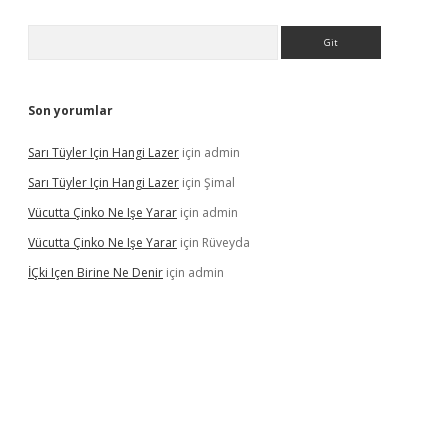
Arama
Son yorumlar
Sarı Tüyler Için Hangi Lazer
için
admin
Sarı Tüyler Için Hangi Lazer
için
Şimal
Vücutta Çinko Ne Işe Yarar
için
admin
Vücutta Çinko Ne Işe Yarar
için
Rüveyda
İÇki Içen Birine Ne Denir
için
admin
ps://ilbet.casino/