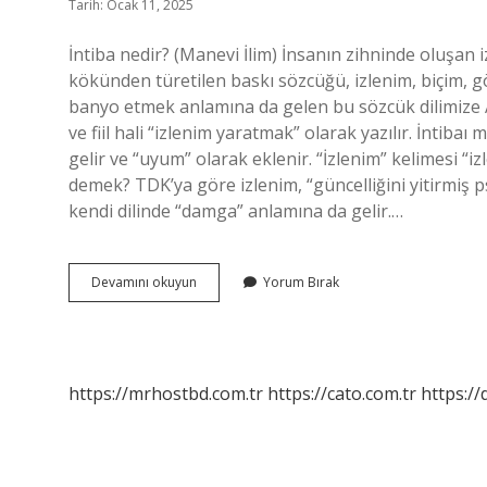
Tarih: Ocak 11, 2025
İntiba nedir? (Manevi İlim) İnsanın zihninde oluşan i
kökünden türetilen baskı sözcüğü, izlenim, biçim,
banyo etmek anlamına da gelen bu sözcük dilimize Ar
ve fiil hali “izlenim yaratmak” olarak yazılır. İntib
gelir ve “uyum” olarak eklenir. “İzlenim” kelimesi “iz
demek? TDK’ya göre izlenim, “güncelliğini yitirmiş p
kendi dilinde “damga” anlamına da gelir.…
Intiba
Devamını okuyun
Yorum Bırak
Ne
Anlama
Gelir
https://mrhostbd.com.tr
https://cato.com.tr
https://