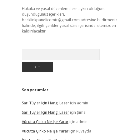
Hukuka ve yasal düzenlemelere aykırı olduğunu
düşündüğünüz içerikleri,
backlinkpanelicomtr@gmail.com
adresine bildirmeniz
halinde, ilgili içerikler yasal süre içerisinde sitemizden
kaldırılacaktır.
Arama
Son yorumlar
Sarı Tüyler Için Hangi Lazer
için
admin
Sarı Tüyler Için Hangi Lazer
için
Şimal
Vücutta Çinko Ne Işe Yarar
için
admin
Vücutta Çinko Ne Işe Yarar
için
Rüveyda