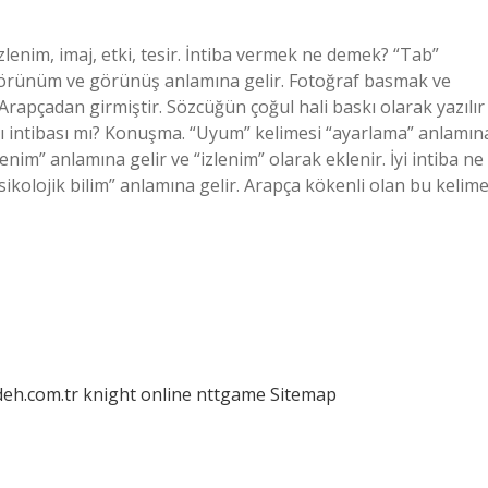
zlenim, imaj, etki, tesir. İntiba vermek ne demek? “Tab”
 görünüm ve görünüş anlamına gelir. Fotoğraf basmak ve
apçadan girmiştir. Sözcüğün çoğul hali baskı olarak yazılır
aı mı intibası mı? Konuşma. “Uyum” kelimesi “ayarlama” anlamın
lenim” anlamına gelir ve “izlenim” olarak eklenir. İyi intiba ne
sikolojik bilim” anlamına gelir. Arapça kökenli olan bu kelime
deh.com.tr
knight online
nttgame
Sitemap