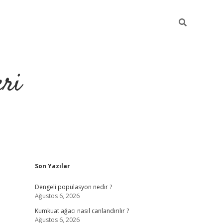
eri
Sidebar
Son Yazılar
https://ilbet.
Dengeli popülasyon nedir ?
Ağustos 6, 2026
Kumkuat ağacı nasıl canlandırılır ?
Ağustos 6, 2026