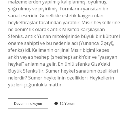
malzemelerden yapılmış kalıplanmış, oyulmuş,
yoğrulmuş ve pişirilmiş. Formlarını yansıtan bir
sanat eseridir. Genellikle estetik kaygısı olan
heykeltıraşlar tarafından yaratılır. Mısır heykellerine
ne denir? İlk olarak antik Mısır’da karşılaşılan
Sfenks, antik Yunan mitolojisinde büyük bir kültürel
öneme sahipti ve bu nedenle adı (Yunanca: Σφιγξ,
sfenks) idi. Kelimenin orijinal Mısır biçimi kepes
ankh veya sheshep (sheshep) ankh’dır ve “yaşayan
heykel” anlamına gelir. En ünlü sfenks Giza’daki
Büyük Sfenks’tir. Sümer heykel sanatının özellikleri
nelerdir? Sümer heykelinin özellikleri: Heykellerin
yüzleri çoğunlukla mattır.…
Mısır
Devamını okuyun
12 Yorum
Heykel
Sanatının
Özellikleri
Nelerdir