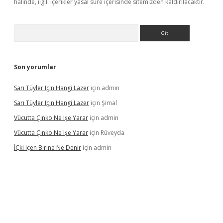
halinde, ilgili içerikler yasal süre içerisinde sitemizden kaldırılacaktır.
Arama
Son yorumlar
Sarı Tüyler Için Hangi Lazer
için
admin
Sarı Tüyler Için Hangi Lazer
için
Şimal
Vücutta Çinko Ne Işe Yarar
için
admin
Vücutta Çinko Ne Işe Yarar
için
Rüveyda
İÇki Içen Birine Ne Denir
için
admin