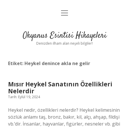
menüyü
Anasayfa
aç
Gizlilik Politikası
Okyanus Esintisi Hikayeleri
Yasal Uyarı
Denizden ilham alan neşeli bilgiler!
Hakkımızda
Etiket:
Heykel denince akla ne gelir
Mısır Heykel Sanatının Özellikleri
Nelerdir
Tarih: Eylül 19, 2024
Heykel nedir, özellikleri nelerdir? Heykel kelimesinin
sözlük anlamı taş, bronz, bakır, kil, alçı, ahşap, fildişi
vb.’dir. İnsanlar, hayvanlar, figürler, nesneler vb. gibi