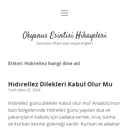
menüyü
Anasayfa
aç
Gizlilik Politikası
Okyanus Esintisi Hikayeleri
Yasal Uyarı
Denizden ilham alan neşeli bilgiler!
Hakkımızda
Etiket:
Hıdırellez hangi dine ait
Hıdırellez Dilekleri Kabul Olur Mu
Tarih: Ekim 25, 2024
Hıdırellez günü dilekler kabul olur mu? Anadolu’nun
bazı bölgelerinde Hıdrellez günü yapılan dua ve
yakarışların kabulü için sadaka verme, oruç tutma
ve kurban kesme geleneği vardır. Kurban ve adaklar