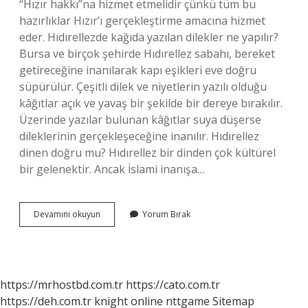
“Hızır hakkı”na hizmet etmelidir çünkü tüm bu
hazırlıklar Hızır’ı gerçekleştirme amacına hizmet
eder. Hıdırellezde kağıda yazılan dilekler ne yapılır?
Bursa ve birçok şehirde Hıdırellez sabahı, bereket
getireceğine inanılarak kapı eşikleri eve doğru
süpürülür. Çeşitli dilek ve niyetlerin yazılı olduğu
kâğıtlar açık ve yavaş bir şekilde bir dereye bırakılır.
Üzerinde yazılar bulunan kâğıtlar suya düşerse
dileklerinin gerçekleşeceğine inanılır. Hıdırellez
dinen doğru mu? Hıdırellez bir dinden çok kültürel
bir gelenektir. Ancak İslami inanışa…
Hıdırellez
Devamını okuyun
Yorum Bırak
Dilekleri
Kabul
Olur
Mu
https://mrhostbd.com.tr
https://cato.com.tr
https://deh.com.tr
knight online
nttgame
Sitemap