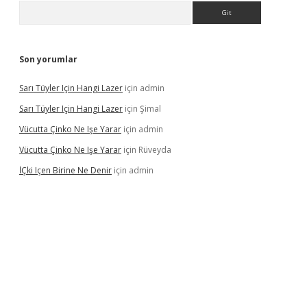
Arama
Son yorumlar
Sarı Tüyler Için Hangi Lazer
için
admin
Sarı Tüyler Için Hangi Lazer
için
Şimal
Vücutta Çinko Ne Işe Yarar
için
admin
Vücutta Çinko Ne Işe Yarar
için
Rüveyda
İÇki Içen Birine Ne Denir
için
admin
ps://ilbet.casino/