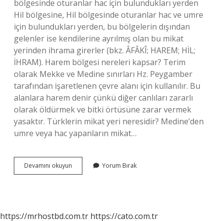
bölgesinde oturanlar hac için bulundukları yerden
Hil bölgesine, Hil bölgesinde oturanlar hac ve umre
için bulundukları yerden, bu bölgelerin dışından
gelenler ise kendilerine ayrılmış olan bu mikat
yerinden ihrama girerler (bkz. ÂFÂKÎ; HAREM; HİL;
İHRAM). Harem bölgesi nereleri kapsar? Terim
olarak Mekke ve Medine sınırları Hz. Peygamber
tarafından işaretlenen çevre alanı için kullanılır. Bu
alanlara harem denir çünkü diğer canlıları zararlı
olarak öldürmek ve bitki örtüsüne zarar vermek
yasaktır. Türklerin mikat yeri neresidir? Medine’den
umre veya hac yapanların mikat…
Hil
Devamını okuyun
Yorum Bırak
Bölgesi
Ne
Demek
https://mrhostbd.com.tr
https://cato.com.tr