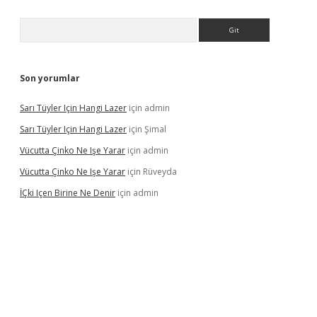
Arama
Son yorumlar
Sarı Tüyler Için Hangi Lazer
için
admin
Sarı Tüyler Için Hangi Lazer
için
Şimal
Vücutta Çinko Ne Işe Yarar
için
admin
Vücutta Çinko Ne Işe Yarar
için
Rüveyda
İÇki Içen Birine Ne Denir
için
admin
ps://ilbet.casino/