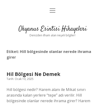
menüyü
Anasayfa
aç
Gizlilik Politikası
Okyanus Esintisi Hikayeleri
Yasal Uyarı
Denizden ilham alan neşeli bilgiler!
Hakkımızda
Etiket:
Hill bölgesinde olanlar nerede ihrama
girer
Hil Bölgesi Ne Demek
Tarih: Ocak 10, 2025
Hıll bölgesi nedir? Harem alanı ile Mikat sınırı
arasında kalan yerlere “tepe” adı verilir. Hill
bölgesinde olanlar nerede ihrama girer? Harem