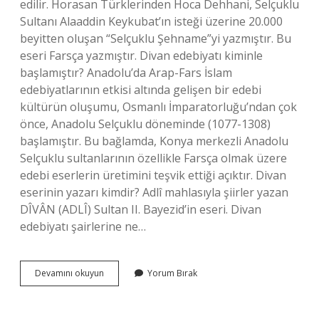
edilir. Horasan Türklerinden Hoca Dehhani, Selçuklu
Sultanı Alaaddin Keykubat’ın isteği üzerine 20.000
beyitten oluşan “Selçuklu Şehname”yi yazmıştır. Bu
eseri Farsça yazmıştır. Divan edebiyatı kiminle
başlamıştır? Anadolu’da Arap-Fars İslam
edebiyatlarının etkisi altında gelişen bir edebi
kültürün oluşumu, Osmanlı İmparatorluğu’ndan çok
önce, Anadolu Selçuklu döneminde (1077-1308)
başlamıştır. Bu bağlamda, Konya merkezli Anadolu
Selçuklu sultanlarının özellikle Farsça olmak üzere
edebi eserlerin üretimini teşvik ettiği açıktır. Divan
eserinin yazarı kimdir? Adlî mahlasıyla şiirler yazan
DÎVÂN (ADLÎ) Sultan II. Bayezid’in eseri. Divan
edebiyatı şairlerine ne…
Divan
Devamını okuyun
Yorum Bırak
Edebiyatının
Kurucusu
Kimdir