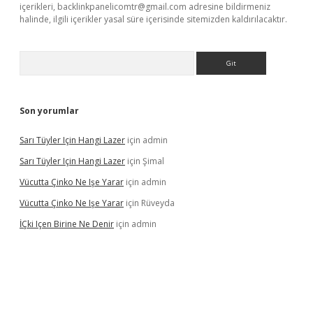
içerikleri,
backlinkpanelicomtr@gmail.com
adresine bildirmeniz
halinde, ilgili içerikler yasal süre içerisinde sitemizden kaldırılacaktır.
Arama
Son yorumlar
Sarı Tüyler Için Hangi Lazer
için
admin
Sarı Tüyler Için Hangi Lazer
için
Şimal
Vücutta Çinko Ne Işe Yarar
için
admin
Vücutta Çinko Ne Işe Yarar
için
Rüveyda
İÇki Içen Birine Ne Denir
için
admin