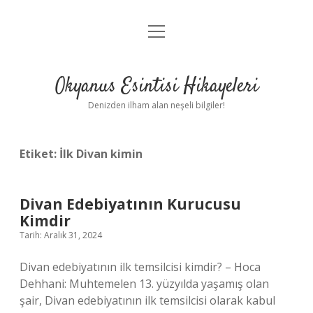
menüyü
Anasayfa
aç
Gizlilik Politikası
Okyanus Esintisi Hikayeleri
Yasal Uyarı
Denizden ilham alan neşeli bilgiler!
Hakkımızda
Etiket:
İlk Divan kimin
Divan Edebiyatının Kurucusu
Kimdir
Tarih: Aralık 31, 2024
Divan edebiyatının ilk temsilcisi kimdir? – Hoca
Dehhani: Muhtemelen 13. yüzyılda yaşamış olan
şair, Divan edebiyatının ilk temsilcisi olarak kabul