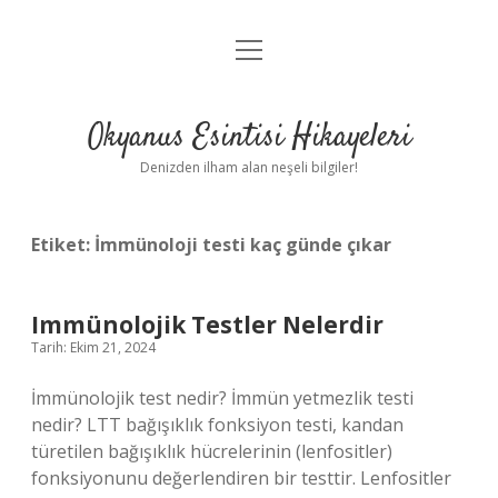
menüyü
Anasayfa
aç
Gizlilik Politikası
Okyanus Esintisi Hikayeleri
Yasal Uyarı
Denizden ilham alan neşeli bilgiler!
Hakkımızda
Etiket:
İmmünoloji testi kaç günde çıkar
Immünolojik Testler Nelerdir
Tarih: Ekim 21, 2024
İmmünolojik test nedir? İmmün yetmezlik testi
nedir? LTT bağışıklık fonksiyon testi, kandan
türetilen bağışıklık hücrelerinin (lenfositler)
fonksiyonunu değerlendiren bir testtir. Lenfositler