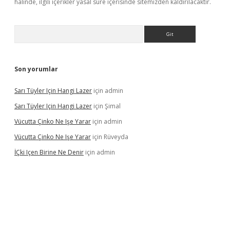
halinde, ilgili içerikler yasal süre içerisinde sitemizden kaldırılacaktır.
Arama
Son yorumlar
Sarı Tüyler Için Hangi Lazer
için
admin
Sarı Tüyler Için Hangi Lazer
için
Şimal
Vücutta Çinko Ne Işe Yarar
için
admin
Vücutta Çinko Ne Işe Yarar
için
Rüveyda
İÇki Içen Birine Ne Denir
için
admin