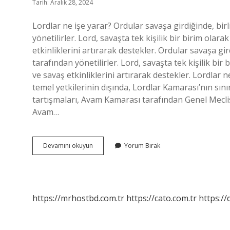
Tarih: Aralık 28, 2024
Lordlar ne işe yarar? Ordular savaşa girdiğinde, birl
yönetilirler. Lord, savaşta tek kişilik bir birim olar
etkinliklerini artırarak destekler. Ordular savaşa gir
tarafından yönetilirler. Lord, savaşta tek kişilik bir
ve savaş etkinliklerini artırarak destekler. Lordlar
temel yetkilerinin dışında, Lordlar Kamarası’nın sını
tartışmaları, Avam Kamarası tarafından Genel Mecli
Avam…
Lordlar
Devamını okuyun
Yorum Bırak
Kamarası
Ne
Işe
Yarar
https://mrhostbd.com.tr
https://cato.com.tr
https://