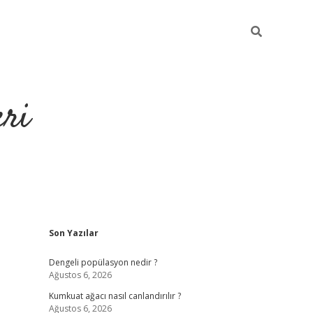
eri
Sidebar
Son Yazılar
https://ilbe
Dengeli popülasyon nedir ?
Ağustos 6, 2026
Kumkuat ağacı nasıl canlandırılır ?
Ağustos 6, 2026