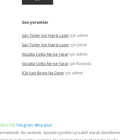
Son yorumlar
Sarı Tüyler Için Hangi Lazer
için
admin
Sarı Tüyler Için Hangi Lazer
için
Şimal
Vücutta Çinko Ne Işe Yarar
için
admin
Vücutta Çinko Ne Işe Yarar
için
Rüveyda
İÇki Içen Birine Ne Denir
için
admin
06 0 726
Telegram: @karabul
vermektedir. Bu nedenle, sitedeki içerikleri proaktif olarak denetleme