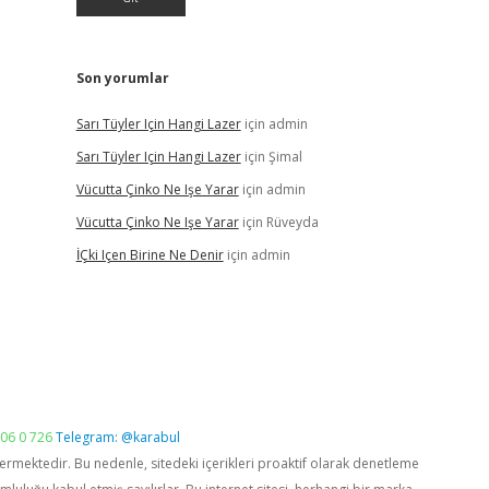
Son yorumlar
Sarı Tüyler Için Hangi Lazer
için
admin
Sarı Tüyler Için Hangi Lazer
için
Şimal
Vücutta Çinko Ne Işe Yarar
için
admin
Vücutta Çinko Ne Işe Yarar
için
Rüveyda
İÇki Içen Birine Ne Denir
için
admin
06 0 726
Telegram: @karabul
vermektedir. Bu nedenle, sitedeki içerikleri proaktif olarak denetleme