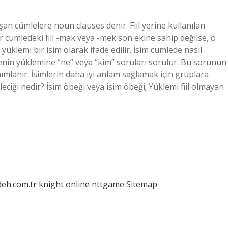
şan cümlelere noun clauses denir. Fiil yerine kullanılan
ir cümledeki fiil -mak veya -mek son ekine sahip değilse, o
üklemi bir isim olarak ifade edilir. İsim cümlede nasıl
enin yüklemine “ne” veya “kim” soruları sorulur. Bu sorunun
ımlanır. İsimlerin daha iyi anlam sağlamak için gruplara
leciği nedir? İsim öbeği veya isim öbeği; Yüklemi fiil olmayan
deh.com.tr
knight online
nttgame
Sitemap