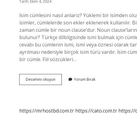
Tarih: Ekim 4, 2024
İsim cümlesini nasıl anlarız? Yüklemi bir isimden olu
isimler, cümlelerde son ekler eklenerek kullanılır. B
zaman cümle bir noun clause’dur. Noun clause’ların y
bulunur? Türkçe dilbilgisinde ismi bulmak için cüml
cevabı bu cümlenin ismi, ismi veya öznesi olarak tan
ayrılması nedeniyle birçok isim türü vardır. İsim cüm
bir cümle. Fiil sözcükleri…
Isim
Devamını okuyun
Yorum Bırak
Cümlesi
Ne
Örnek
https://mrhostbd.com.tr
https://cato.com.tr
https://