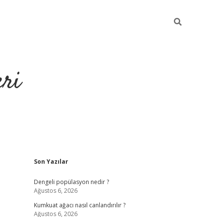
eri
Sidebar
Son Yazılar
https://ilbet.casino/
Dengeli popülasyon nedir ?
Ağustos 6, 2026
Kumkuat ağacı nasıl canlandırılır ?
Ağustos 6, 2026