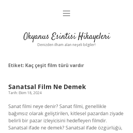
menüyü
Anasayfa
aç
Gizlilik Politikası
Okyanus Esintisi Hikayeleri
Yasal Uyarı
Denizden ilham alan neşeli bilgiler!
Hakkımızda
Etiket:
Kaç çeşit film türü vardır
Sanatsal Film Ne Demek
Tarih: Ekim 18, 2024
Sanat filmi neye denir? Sanat filmi, genellikle
bağımsız olarak geliştirilen, kitlesel pazardan ziyade
belirli bir pazar izleyicisini hedefleyen filmdir.
Sanatsal ifade ne demek? Sanatsal ifade özgürlüğü,