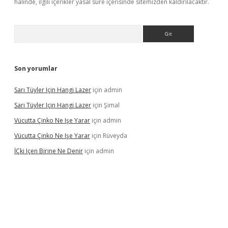
halinde, ilgili içerikler yasal süre içerisinde sitemizden kaldırılacaktır.
Arama
Son yorumlar
Sarı Tüyler Için Hangi Lazer
için
admin
Sarı Tüyler Için Hangi Lazer
için
Şimal
Vücutta Çinko Ne Işe Yarar
için
admin
Vücutta Çinko Ne Işe Yarar
için
Rüveyda
İÇki Içen Birine Ne Denir
için
admin